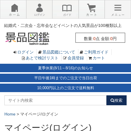
×
結婚式・二次会・忘年会などイベントの人気景品が100種類以上
数量:
0
点 金額:
0
円
ログイン
景品図鑑について
ご利用ガイド
あとで検討リスト
会員登録
カート
夏季休業(8/11～8/16)のお知らせ
平日午後1時までのご注文で当日出荷
10,000円以上のご注文で送料無料
検索
Home
>
マイページ/ログイン
マイページ(ログイン)