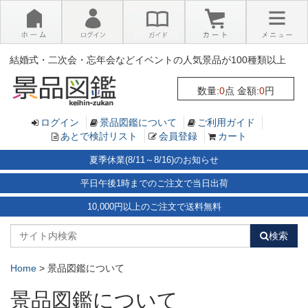
×
結婚式・二次会・忘年会などイベントの人気景品が100種類以上
数量:
0
点 金額:
0
円
ログイン
景品図鑑について
ご利用ガイド
あとで検討リスト
会員登録
カート
夏季休業(8/11～8/16)のお知らせ
平日午後1時までのご注文で当日出荷
10,000円以上のご注文で送料無料
検索
Home
>
景品図鑑について
景品図鑑について