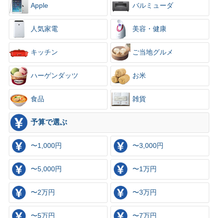
Apple
バルミューダ
人気家電
美容・健康
キッチン
ご当地グルメ
ハーゲンダッツ
お米
食品
雑貨
予算で選ぶ
〜1,000円
〜3,000円
〜5,000円
〜1万円
〜2万円
〜3万円
〜5万円
〜7万円