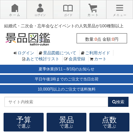
×
結婚式・二次会・忘年会などイベントの人気景品が100種類以上
数量:
0
点 金額:
0
円
ログイン
景品図鑑について
ご利用ガイド
あとで検討リスト
会員登録
カート
夏季休業(8/11～8/16)のお知らせ
平日午後1時までのご注文で当日出荷
10,000円以上のご注文で送料無料
検索
予算
景品
点数
で選ぶ
で選ぶ
で選ぶ