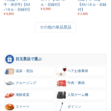
牛・米沢牛)【A3
ル・目録付】
【A3パネル・目録
¥ 8,980
パネル・目録付】
付】
¥ 9,800
¥ 2,980
その他の単品景品
目玉景品で選ぶ
温泉・宿泊
ペアお食事券
クルージング
牛肉・豚肉
海鮮産直
人気ゲーム機
スイーツ
ダイソン