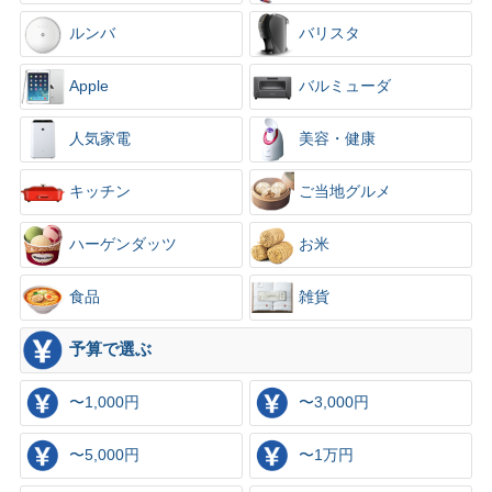
ルンバ
バリスタ
Apple
バルミューダ
人気家電
美容・健康
キッチン
ご当地グルメ
ハーゲンダッツ
お米
食品
雑貨
予算で選ぶ
〜1,000円
〜3,000円
〜5,000円
〜1万円