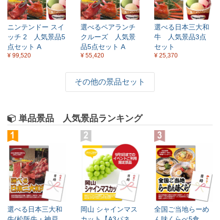
ニンテンドー スイ
選べるペアランチ
選べる日本三大和
ッチ 2 人気景品5
クルーズ 人気景
牛 人気景品3点
点セット A
品5点セット A
セット
¥ 99,520
¥ 55,420
¥ 25,370
その他の景品セット
単品景品 人気景品ランキング
選べる日本三大和
岡山 シャインマス
全国ご当地らーめ
牛(松阪牛・神戸
カット【A3パネ
ん味くらべ5食