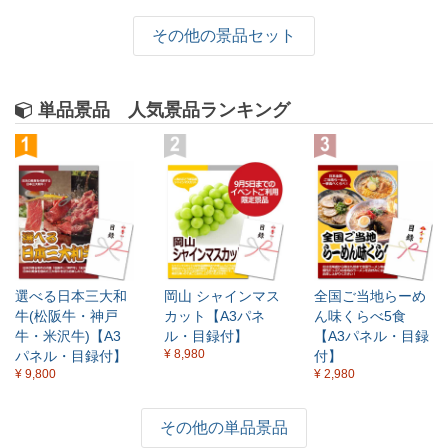
その他の景品セット
単品景品 人気景品ランキング
選べる日本三大和
岡山 シャインマス
全国ご当地らーめ
牛(松阪牛・神戸
カット【A3パネ
ん味くらべ5食
牛・米沢牛)【A3
ル・目録付】
【A3パネル・目録
¥ 8,980
パネル・目録付】
付】
¥ 9,800
¥ 2,980
その他の単品景品