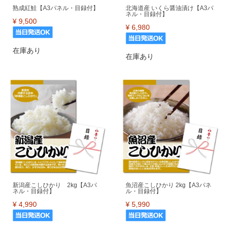
熟成紅鮭【A3パネル・目録付】
北海道産 いくら醤油漬け【A3パ
ネル・目録付】
¥
9,500
¥
6,980
在庫あり
在庫あり
新潟産こしひかり 2kg【A3パ
魚沼産こしひかり 2kg【A3パネ
ネル・目録付】
ル・目録付】
¥
4,990
¥
5,990