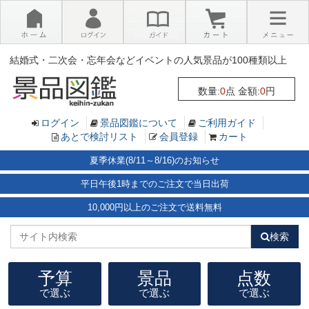
×
結婚式・二次会・忘年会などイベントの人気景品が100種類以上
数量:
0
点 金額:
0
円
ログイン
景品図鑑について
ご利用ガイド
あとで検討リスト
会員登録
カート
夏季休業(8/11～8/16)のお知らせ
平日午後1時までのご注文で当日出荷
10,000円以上のご注文で送料無料
検索
予算
景品
点数
で選ぶ
で選ぶ
で選ぶ