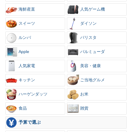
海鮮産直
人気ゲーム機
スイーツ
ダイソン
ルンバ
バリスタ
Apple
バルミューダ
人気家電
美容・健康
キッチン
ご当地グルメ
ハーゲンダッツ
お米
食品
雑貨
予算で選ぶ