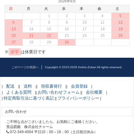
2026年9月
日
月
火
水
木
金
土
1
2
3
4
5
6
7
8
9
10
11
12
13
14
15
16
17
18
19
20
21
22
23
24
25
26
27
28
29
30
※
赤字
は休業日です
このページの先頭へ
Copyright © 2015-2026 Keihin-Zukan All rights reserved.
配送
送料
領収書発行
会員登録
|
||
||
||
|
よくある質問
お問い合わせフォーム
会社概要
|
||
||
|
特定商取引法に基づく表記
プライバシーポリシー
|
||
|
お問い合わせ
ご不明な点がございましたら、お気軽にご連絡ください。
景品図鑑 株式会社チャーム
072-349-4004 平日10：00～18：00（土日祝日休み）