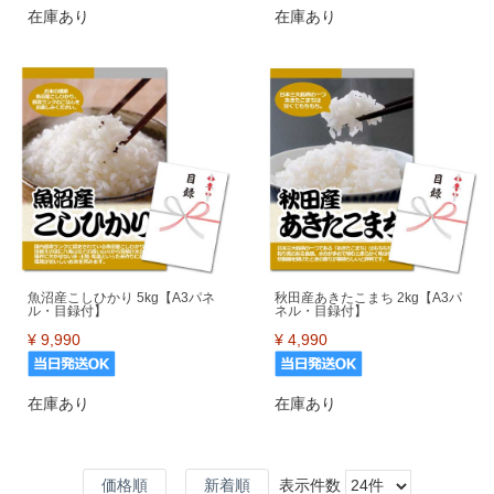
在庫あり
在庫あり
魚沼産こしひかり 5kg【A3パネ
秋田産あきたこまち 2kg【A3パ
ル・目録付】
ネル・目録付】
¥
9,990
¥
4,990
在庫あり
在庫あり
価格順
新着順
表示件数