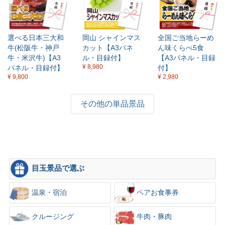
選べる日本三大和
岡山 シャインマス
全国ご当地らーめ
牛(松阪牛・神戸
カット【A3パネ
ん味くらべ5食
牛・米沢牛)【A3
ル・目録付】
【A3パネル・目録
¥ 8,980
パネル・目録付】
付】
¥ 9,800
¥ 2,980
その他の単品景品
目玉景品で選ぶ
温泉・宿泊
ペアお食事券
クルージング
牛肉・豚肉