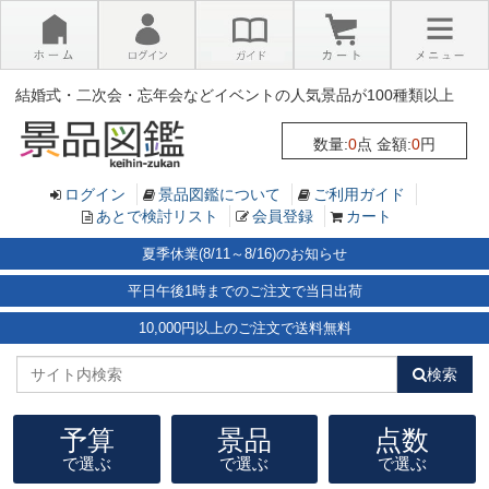
×
結婚式・二次会・忘年会などイベントの人気景品が100種類以上
数量:
0
点 金額:
0
円
ログイン
景品図鑑について
ご利用ガイド
あとで検討リスト
会員登録
カート
夏季休業(8/11～8/16)のお知らせ
平日午後1時までのご注文で当日出荷
10,000円以上のご注文で送料無料
検索
予算
景品
点数
で選ぶ
で選ぶ
で選ぶ