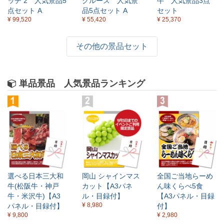
ッチ 2 人気景品5
クルーズ 人気景
牛 人気景品3点
点セット A
品5点セット A
セット
¥ 99,520
¥ 55,420
¥ 25,370
その他の景品セット
単品景品 人気景品ランキング
選べる日本三大和
岡山 シャインマス
全国ご当地らーめ
牛(松阪牛・神戸
カット【A3パネ
ん味くらべ5食
牛・米沢牛)【A3
ル・目録付】
【A3パネル・目録
¥ 8,980
パネル・目録付】
付】
¥ 9,800
¥ 2,980