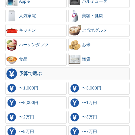
Apple
バルミューダ
人気家電
美容・健康
キッチン
ご当地グルメ
ハーゲンダッツ
お米
食品
雑貨
予算で選ぶ
〜1,000円
〜3,000円
〜5,000円
〜1万円
〜2万円
〜3万円
〜5万円
〜7万円