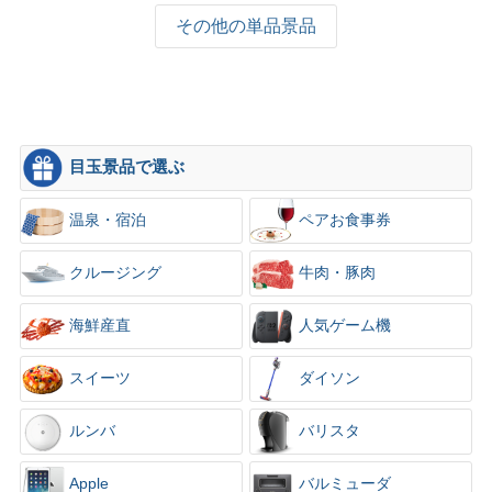
その他の単品景品
目玉景品で選ぶ
温泉・宿泊
ペアお食事券
クルージング
牛肉・豚肉
海鮮産直
人気ゲーム機
スイーツ
ダイソン
ルンバ
バリスタ
Apple
バルミューダ