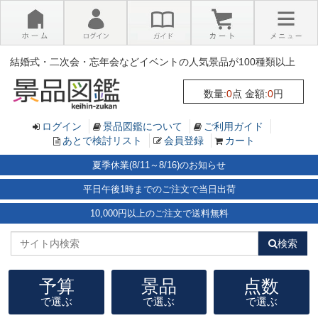
×
結婚式・二次会・忘年会などイベントの人気景品が100種類以上
数量:
0
点 金額:
0
円
ログイン
景品図鑑について
ご利用ガイド
あとで検討リスト
会員登録
カート
夏季休業(8/11～8/16)のお知らせ
平日午後1時までのご注文で当日出荷
10,000円以上のご注文で送料無料
検索
予算
景品
点数
で選ぶ
で選ぶ
で選ぶ