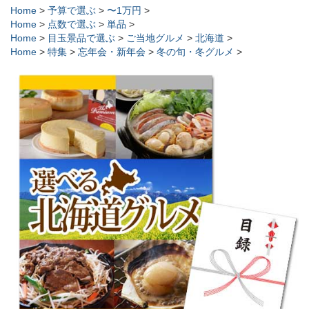
Home
>
予算で選ぶ
>
〜1万円
>
Home
>
点数で選ぶ
>
単品
>
Home
>
目玉景品で選ぶ
>
ご当地グルメ
>
北海道
>
Home
>
特集
>
忘年会・新年会
>
冬の旬・冬グルメ
>