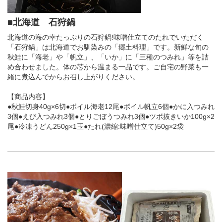
■北海道 石狩鍋
北海道の海の幸たっぷりの石狩鍋!味噌仕立てのたれでいただく
「石狩鍋」は北海道でお馴染みの「郷土料理」です。新鮮な旬の
秋鮭に「海老」や「帆立」、「いか」に「三種のつみれ」等を詰
め合わせました。体の芯から温まる一品です。ご自宅の野菜も一
緒に煮込んでからお召し上がりください。
【商品内容】
●秋鮭切身40g×6切●ボイル海老12尾●ボイル帆立6個●かに入つみれ
3個●えび入つみれ3個●とりごぼうつみれ3個●ツボ抜きいか100g×2
尾●冷凍うどん250g×1玉●たれ(濃縮:味噌仕立て)50g×2袋