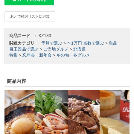
あとで検討リストに追加
商品コード
：
KZ183
関連カテゴリ
：
予算で選ぶ
>
〜1万円
点数で選ぶ
>
単品
目玉景品で選ぶ
>
ご当地グルメ
>
北海道
特集
>
忘年会・新年会
>
冬の旬・冬グルメ
商品内容