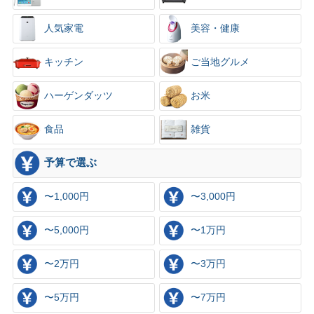
人気家電
美容・健康
キッチン
ご当地グルメ
ハーゲンダッツ
お米
食品
雑貨
予算で選ぶ
〜1,000円
〜3,000円
〜5,000円
〜1万円
〜2万円
〜3万円
〜5万円
〜7万円