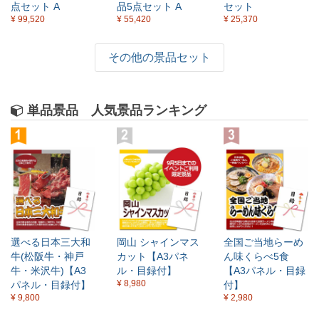
点セット A
品5点セット A
セット
¥ 99,520
¥ 55,420
¥ 25,370
その他の景品セット
単品景品 人気景品ランキング
選べる日本三大和
岡山 シャインマス
全国ご当地らーめ
牛(松阪牛・神戸
カット【A3パネ
ん味くらべ5食
牛・米沢牛)【A3
ル・目録付】
【A3パネル・目録
¥ 8,980
パネル・目録付】
付】
¥ 9,800
¥ 2,980