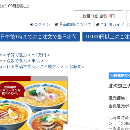
が100種類以上
数量:
0
点 金額:
0
円
ログイン
景品図鑑について
ご利用ガイド
平日午後1時までのご注文で当日出荷
10,000円以上の
e
>
予算で選ぶ
>
〜1万円
>
e
>
点数で選ぶ
>
単品
>
e
>
目玉景品で選ぶ
>
ご当地グルメ
>
北海道
>
北海道三
販売価格：
会員還元ポ
北海道特産
ン」「北海
北海道を代