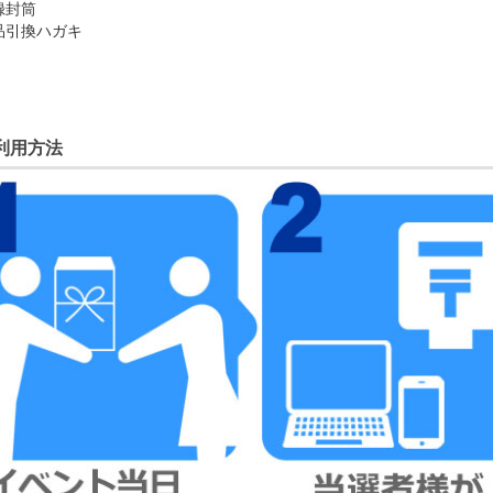
録封筒
品引換ハガキ
利用方法