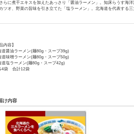
さらに煮干エキスを加えたあっさり「醤油ラーメン」。知床らうす海洋深
カツオ、野菜の旨味を引き立てた「塩ラーメン」。北海道を代表する三
品内容】
海道醤油ラーメン(麺80g・スープ39g)
海道味噌ラーメン(麺80g・スープ50g)
海道塩ラーメン(麺80g・スープ42g)
4袋 合計12袋
届け内容