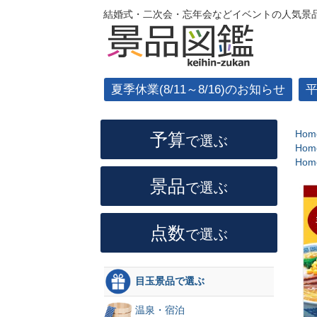
結婚式・二次会・忘年会などイベントの人気景品
夏季休業(8/11～8/16)のお知らせ
Hom
予算
で選ぶ
Hom
Hom
景品
で選ぶ
点数
で選ぶ
目玉景品で選ぶ
温泉・宿泊