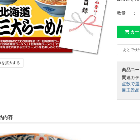
数量
：
カー
あとで検
像を拡大する
商品コー
関連カテ
点数で選
目玉景品
品内容