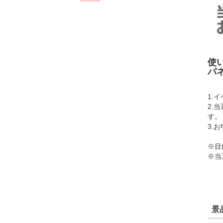
使
パ
1.
2.
す。
3.
※目
※当
景