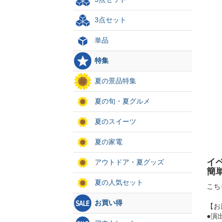
3点セット
単品
特集
夏の景品特集
夏の旬・夏グルメ
夏のスイーツ
夏の家電
イ
アウトドア・夏グッズ
簡
夏の人気セット
こち
お買い得
【お
●演