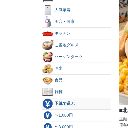
人気家電
美容・健康
キッチン
ご当地グルメ
ハーゲンダッツ
お米
食品
雑貨
予算で選ぶ
■
〜1,000円
生麺
道産
〜3,000円