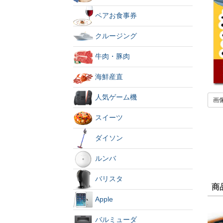
ペアお食事券
クルージング
牛肉・豚肉
海鮮産直
人気ゲーム機
画
スイーツ
ダイソン
ルンバ
バリスタ
商
Apple
バルミューダ