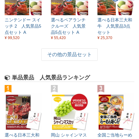
ニンテンドー スイ
選べるペアランチ
選べる日本三大和
ッチ 2 人気景品5
クルーズ 人気景
牛 人気景品3点
点セット A
品5点セット A
セット
¥ 99,520
¥ 55,420
¥ 25,370
その他の景品セット
単品景品 人気景品ランキング
選べる日本三大和
岡山 シャインマス
全国ご当地らーめ