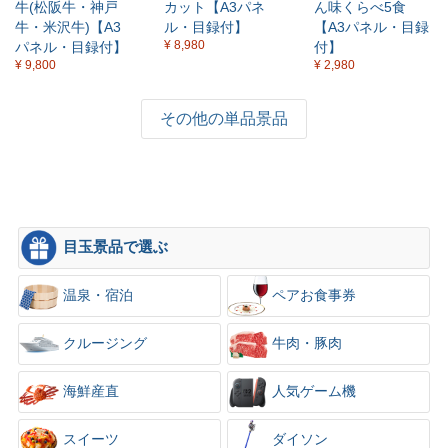
牛(松阪牛・神戸
カット【A3パネ
ん味くらべ5食
×
牛・米沢牛)【A3
ル・目録付】
【A3パネル・目録
¥ 8,980
パネル・目録付】
付】
¥ 9,800
¥ 2,980
その他の単品景品
目玉景品で選ぶ
温泉・宿泊
ペアお食事券
クルージング
牛肉・豚肉
海鮮産直
人気ゲーム機
スイーツ
ダイソン