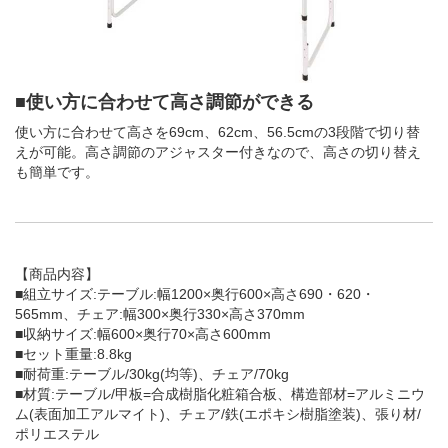
■使い方に合わせて高さ調節ができる
使い方に合わせて高さを69cm、62cm、56.5cmの3段階で切り替
えが可能。高さ調節のアジャスター付きなので、高さの切り替え
も簡単です。
【商品内容】
■組立サイズ:テーブル:幅1200×奥行600×高さ690・620・
565mm、チェア:幅300×奥行330×高さ370mm
■収納サイズ:幅600×奥行70×高さ600mm
■セット重量:8.8kg
■耐荷重:テーブル/30kg(均等)、チェア/70kg
■材質:テーブル/甲板=合成樹脂化粧箱合板、構造部材=アルミニウ
ム(表面加工アルマイト)、チェア/鉄(エポキシ樹脂塗装)、張り材/
ポリエステル