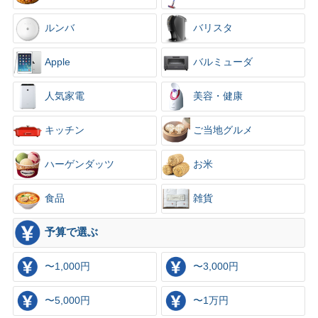
ルンバ
バリスタ
Apple
バルミューダ
人気家電
美容・健康
キッチン
ご当地グルメ
ハーゲンダッツ
お米
食品
雑貨
予算で選ぶ
〜1,000円
〜3,000円
〜5,000円
〜1万円