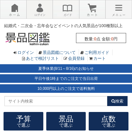
×
結婚式・二次会・忘年会などイベントの人気景品が100種類以上
数量:
0
点 金額:
0
円
ログイン
景品図鑑について
ご利用ガイド
あとで検討リスト
会員登録
カート
夏季休業(8/11～8/16)のお知らせ
平日午後1時までのご注文で当日出荷
10,000円以上のご注文で送料無料
検索
予算
景品
点数
で選ぶ
で選ぶ
で選ぶ