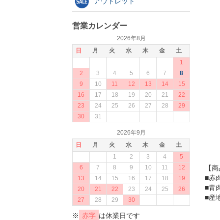
アウトレット
営業カレンダー
2026年8月
日
月
火
水
木
金
土
1
2
3
4
5
6
7
8
9
10
11
12
13
14
15
16
17
18
19
20
21
22
23
24
25
26
27
28
29
30
31
2026年9月
日
月
火
水
木
金
土
1
2
3
4
5
6
7
8
9
10
11
12
【商
■赤肉
13
14
15
16
17
18
19
■青肉
20
21
22
23
24
25
26
■産
27
28
29
30
※
赤字
は休業日です