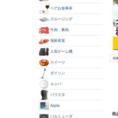
ペアお食事券
クルージング
牛肉・豚肉
海鮮産直
人気ゲーム機
画
スイーツ
ダイソン
ルンバ
バリスタ
Apple
商
バルミューダ