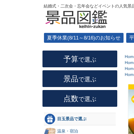
結婚式・二次会・忘年会などイベントの人気景品
夏季休業(8/11～8/16)のお知らせ
Hom
予算
で選ぶ
Hom
Hom
Hom
景品
で選ぶ
点数
で選ぶ
目玉景品で選ぶ
温泉・宿泊