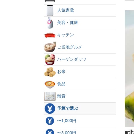
人気家電
美容・健康
キッチン
ご当地グルメ
ハーゲンダッツ
お米
食品
雑貨
予算で選ぶ
〜1,000円
■
〜3,000円