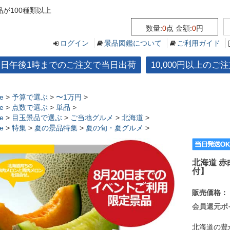
が100種類以上
数量:
0
点 金額:
0
円
ログイン
景品図鑑について
ご利用ガイド
平日午後1時までのご注文で当日出荷
10,000円以上の
e
>
予算で選ぶ
>
〜1万円
>
e
>
点数で選ぶ
>
単品
>
e
>
目玉景品で選ぶ
>
ご当地グルメ
>
北海道
>
e
>
特集
>
夏の景品特集
>
夏の旬・夏グルメ
>
北海道 
付】
販売価格：
会員還元ポ
北海道の豊