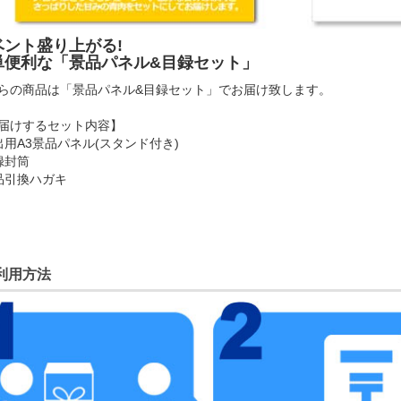
ベント盛り上がる!
単便利な「景品パネル&目録セット」
らの商品は「景品パネル&目録セット」でお届け致します。
届けするセット内容】
出用A3景品パネル(スタンド付き)
録封筒
品引換ハガキ
利用方法