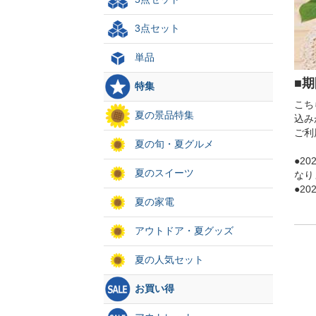
3点セット
単品
■
特集
こち
夏の景品特集
込み
ご利
夏の旬・夏グルメ
●2
夏のスイーツ
なり
●2
夏の家電
アウトドア・夏グッズ
夏の人気セット
お買い得