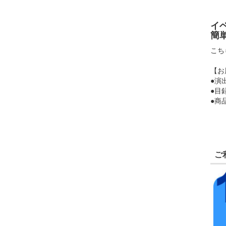
イ
簡
こち
【お
●演
●目
●商
ご