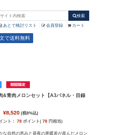
検索
あとで検討リスト
会員登録
カート
ご注文で送料無料
赤肉&青肉メロンセット【A3パネル・目録
¥8,520
(税8%込)
イント：
78
ポイント(
78
円相当)
かな自然の恵みと昼夜の寒暖差が産んだメロン