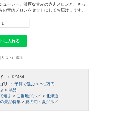
ジューシー。濃厚な甘みの赤肉メロンと、さっ
みの青肉メロンをセットにしてお届けします。
トに入れる
討リストに追加
ド
：
KZ454
ゴリ
：
予算で選ぶ
>
〜1万円
ぶ
>
単品
で選ぶ
>
ご当地グルメ
>
北海道
の景品特集
>
夏の旬・夏グルメ