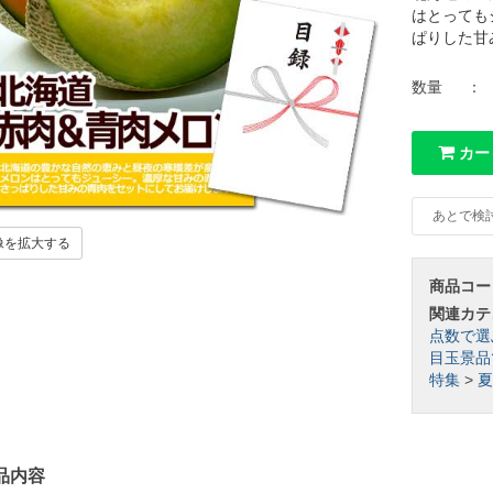
はとっても
ぱりした甘
数量
：
カー
あとで検
像を拡大する
商品コー
関連カテ
点数で選
目玉景品
特集
>
夏
品内容