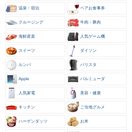
×
温泉・宿泊
ペアお食事券
クルージング
牛肉・豚肉
海鮮産直
人気ゲーム機
スイーツ
ダイソン
ルンバ
バリスタ
Apple
バルミューダ
人気家電
美容・健康
キッチン
ご当地グルメ
ハーゲンダッツ
お米