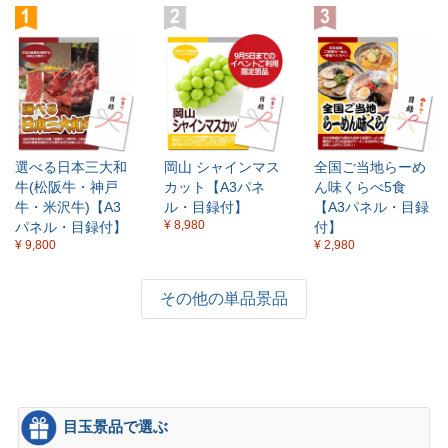
選べる日本三大和
岡山 シャインマス
全国ご当地らーめ
牛(松阪牛・神戸
カット【A3パネ
ん味くらべ5食
牛・米沢牛)【A3
ル・目録付】
【A3パネル・目録
¥ 8,980
パネル・目録付】
付】
¥ 9,800
¥ 2,980
その他の単品景品
目玉景品で選ぶ