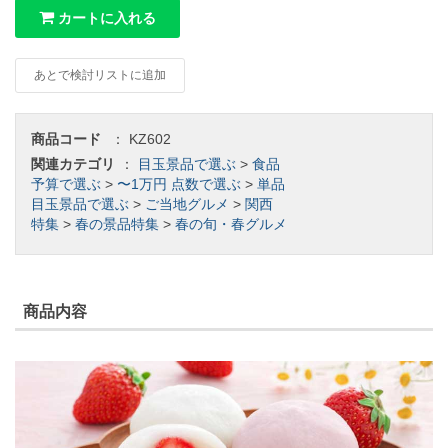
カートに入れる
あとで検討リストに追加
商品コード
：
KZ602
関連カテゴリ
：
目玉景品で選ぶ
>
食品
予算で選ぶ
>
〜1万円
点数で選ぶ
>
単品
目玉景品で選ぶ
>
ご当地グルメ
>
関西
特集
>
春の景品特集
>
春の旬・春グルメ
商品内容