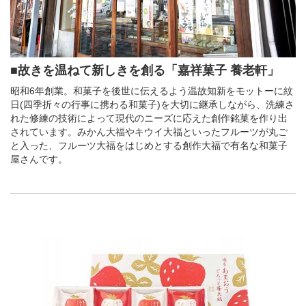
■故きを温ねて新しきを創る「嘉祥菓子 養老軒」
昭和6年創業。和菓子を後世に伝えるよう温故知新をモットーに紋
日(四季折々の行事に携わる和菓子)を大切に継承しながら、洗練さ
れた修練の技術によって現代のニーズに応えた創作銘菓を作り出
されています。みかん大福やキウイ大福といったフルーツが丸ご
と入った、フルーツ大福をはじめとする創作大福で有名な和菓子
屋さんです。