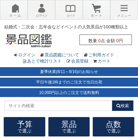
×
結婚式・二次会・忘年会などイベントの人気景品が100種類以上
数量:
0
点 金額:
0
円
ログイン
景品図鑑について
ご利用ガイド
あとで検討リスト
会員登録
カート
夏季休業(8/11～8/16)のお知らせ
平日午後1時までのご注文で当日出荷
10,000円以上のご注文で送料無料
検索
予算
景品
点数
で選ぶ
で選ぶ
で選ぶ