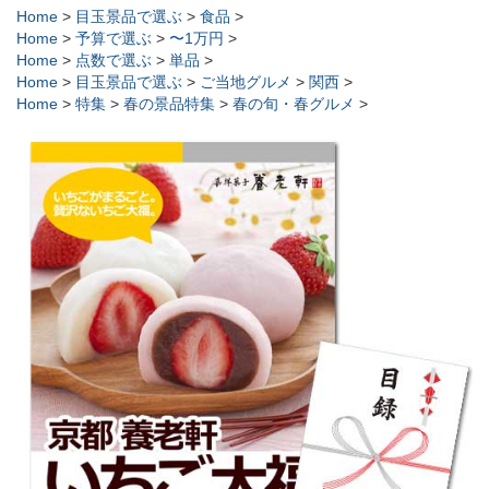
Home
>
目玉景品で選ぶ
>
食品
>
Home
>
予算で選ぶ
>
〜1万円
>
Home
>
点数で選ぶ
>
単品
>
Home
>
目玉景品で選ぶ
>
ご当地グルメ
>
関西
>
Home
>
特集
>
春の景品特集
>
春の旬・春グルメ
>