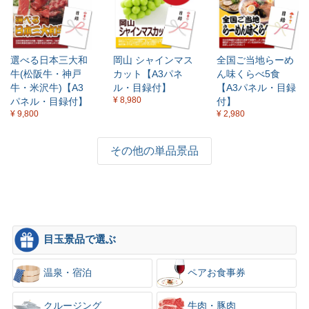
選べる日本三大和
岡山 シャインマス
全国ご当地らーめ
牛(松阪牛・神戸
カット【A3パネ
ん味くらべ5食
牛・米沢牛)【A3
ル・目録付】
【A3パネル・目録
¥ 8,980
パネル・目録付】
付】
¥ 9,800
¥ 2,980
その他の単品景品
目玉景品で選ぶ
温泉・宿泊
ペアお食事券
クルージング
牛肉・豚肉