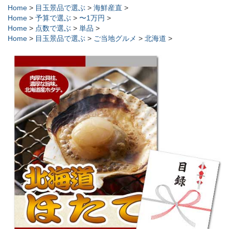
Home
>
目玉景品で選ぶ
>
海鮮産直
>
Home
>
予算で選ぶ
>
〜1万円
>
Home
>
点数で選ぶ
>
単品
>
Home
>
目玉景品で選ぶ
>
ご当地グルメ
>
北海道
>