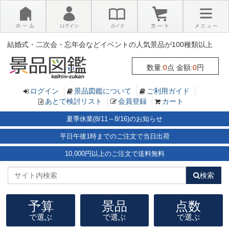
×
結婚式・二次会・忘年会などイベントの人気景品が100種類以上
数量:
0
点 金額:
0
円
ログイン
景品図鑑について
ご利用ガイド
あとで検討リスト
会員登録
カート
夏季休業(8/11～8/16)のお知らせ
平日午後1時までのご注文で当日出荷
10,000円以上のご注文で送料無料
検索
予算
景品
点数
で選ぶ
で選ぶ
で選ぶ