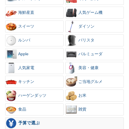
×
海鮮産直
人気ゲーム機
スイーツ
ダイソン
ルンバ
バリスタ
Apple
バルミューダ
人気家電
美容・健康
キッチン
ご当地グルメ
ハーゲンダッツ
お米
食品
雑貨
予算で選ぶ