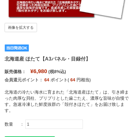
画像を拡大する
北海道産 ほたて【A3パネル・目録付】
¥6,980
販売価格：
(税8%込)
会員還元ポイント：
64
ポイント(
64
円相当)
北海道の冷たい海水に育まれた「北海道産ほたて」は、引き締ま
った肉厚な貝柱、プリプリとした歯ごたえ、濃厚な旨味が自慢で
す。急速冷凍した鮮度抜群の「殻付きほたて」をお届け致しま
す。
数量
：