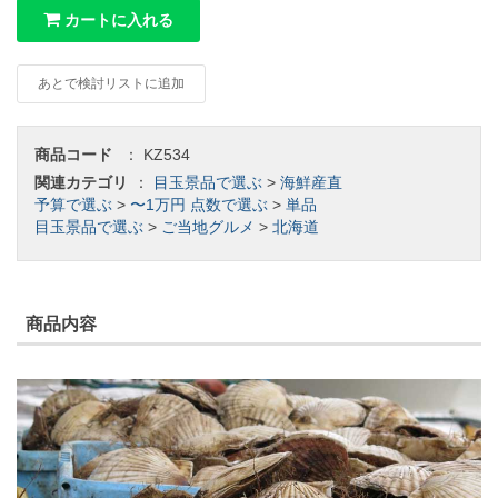
カートに入れる
あとで検討リストに追加
商品コード
：
KZ534
関連カテゴリ
：
目玉景品で選ぶ
>
海鮮産直
予算で選ぶ
>
〜1万円
点数で選ぶ
>
単品
目玉景品で選ぶ
>
ご当地グルメ
>
北海道
商品内容