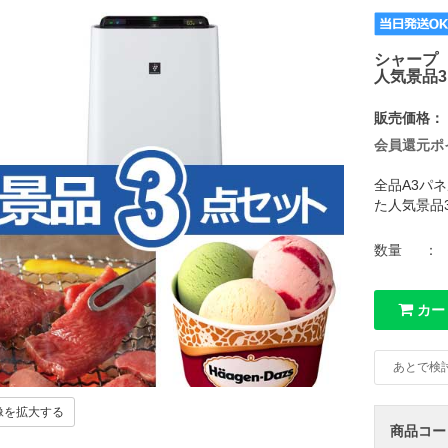
シャープ
人気景品3
販売価格：
会員還元ポ
全品A3パ
た人気景品
数量
：
カー
あとで検
像を拡大する
商品コー