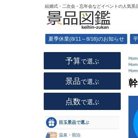
結婚式・二次会・忘年会などイベントの人気景品
夏季休業(8/11～8/16)のお知らせ
Hom
予算
で選ぶ
Hom
Hom
景品
幹
で選ぶ
点数
で選ぶ
目玉景品で選ぶ
温泉・宿泊