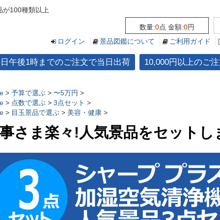
が100種類以上
数量:
0
点 金額:
0
円
ログイン
景品図鑑について
ご利用ガイド
平日午後1時までのご注文で当日出荷
10,000円以上の
e
>
予算で選ぶ
>
〜5万円
>
e
>
点数で選ぶ
>
3点セット
>
e
>
目玉景品で選ぶ
>
美容・健康
>
事さま楽々!人気景品をセットし