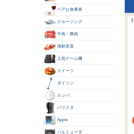
ペアお食事券
【
クルージング
牛肉・豚肉
海鮮産直
人気ゲーム機
スイーツ
ダイソン
ルンバ
バリスタ
Apple
バルミューダ