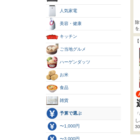
人気家電
除
美容・健康
を
キッチン
【
ご当地グルメ
ハーゲンダッツ
お米
食品
雑貨
予算で選ぶ
「
し
〜1,000円
3
〜3,000円