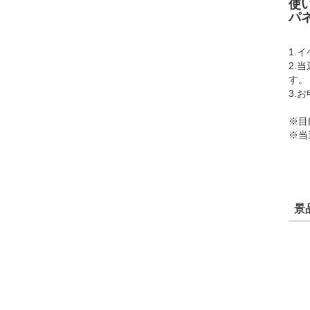
使
パ
1.
2.
す。
3.
※目
※当
景