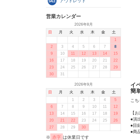
アウトレット
営業カレンダー
2026年8月
日
月
火
水
木
金
土
1
2
3
4
5
6
7
8
9
10
11
12
13
14
15
16
17
18
19
20
21
22
23
24
25
26
27
28
29
30
31
イ
2026年9月
簡
日
月
火
水
木
金
土
1
2
3
4
5
こち
6
7
8
9
10
11
12
【お
13
14
15
16
17
18
19
●演
20
21
22
23
24
25
26
●目
27
28
29
30
●商
※
赤字
は休業日です