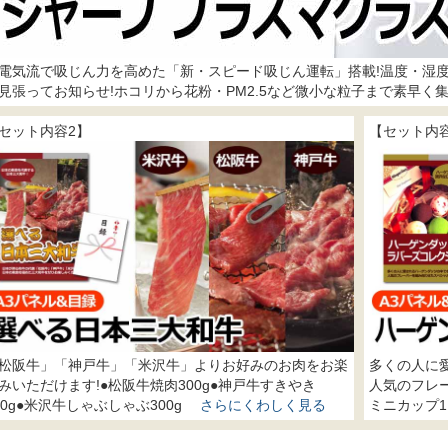
電気流で吸じん力を高めた「新・スピード吸じん運転」搭載!温度・湿
見張ってお知らせ!ホコリから花粉・PM2.5など微小な粒子まで素早
セット内容2】
【セット内
松阪牛」「神戸牛」「米沢牛」よりお好みのお肉をお楽
多くの人に
みいただけます!●松阪牛焼肉300g●神戸牛すきやき
人気のフレ
00g●米沢牛しゃぶしゃぶ300g
さらにくわしく見る
ミニカップ1