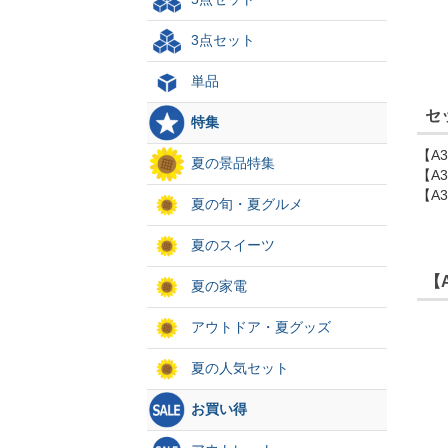
3点セット
単品
セ
特集
【A
夏の景品特集
【A
【A
夏の旬・夏グルメ
夏のスイーツ
【
夏の家電
アウトドア・夏グッズ
夏の人気セット
お買い得