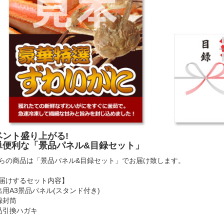
ベント盛り上がる!
単便利な「景品パネル&目録セット」
らの商品は「景品パネル&目録セット」でお届け致します。
届けするセット内容】
出用A3景品パネル(スタンド付き)
録封筒
品引換ハガキ