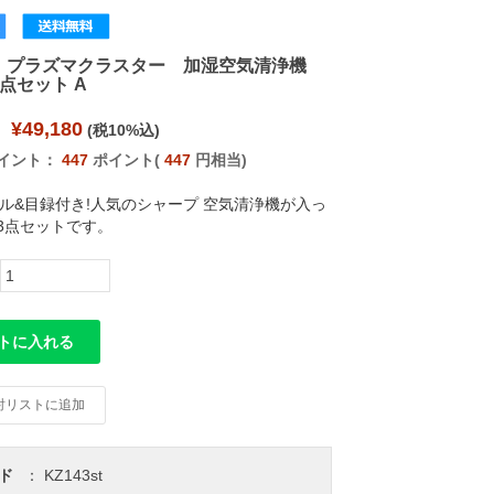
 プラズマクラスター 加湿空気清浄機
点セット A
¥49,180
(税10%込)
イント：
447
ポイント(
447
円相当)
ネル&目録付き!人気のシャープ 空気清浄機が入っ
3点セットです。
トに入れる
討リストに追加
ド
：
KZ143st