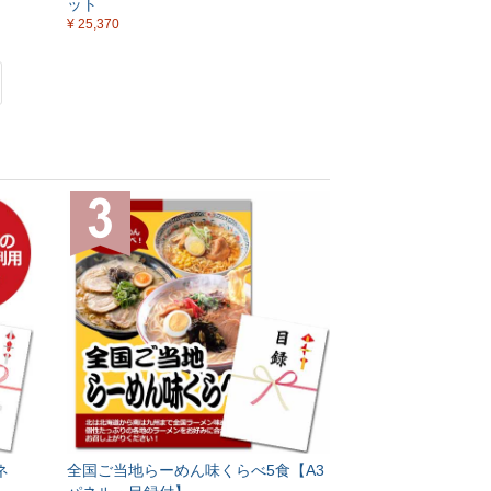
ット
¥ 25,370
ネ
全国ご当地らーめん味くらべ5食【A3