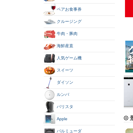
ペアお食事券
クルージング
牛肉・豚肉
海鮮産直
人気ゲーム機
スイーツ
ダイソン
ルンバ
バリスタ
Apple
バルミューダ