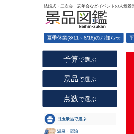
結婚式・二次会・忘年会などイベントの人気景品
夏季休業(8/11～8/16)のお知らせ
予算
で選ぶ
景品
で選ぶ
点数
で選ぶ
目玉景品で選ぶ
温泉・宿泊