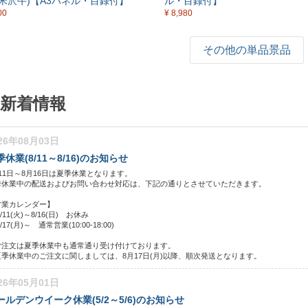
米沢牛)【A3パネル・目録付】
ル・目録付】
00
¥ 8,980
その他の単品景品
新着情報
26年08月03日
季休業(8/11～8/16)のお知らせ
11日～8月16日は夏季休業となります。
季休業中の配送およびお問い合わせ対応は、下記の通りとさせていただきます。
営業カレンダー】
8/11(火)～8/16(日) お休み
/17(月)～ 通常営業(10:00-18:00)
ご注文は夏季休業中も通常通り受け付けております。
夏季休業中のご注文に関しましては、8月17日(月)以降、順次発送となります。
26年05月01日
ールデンウイーク休業(5/2～5/6)のお知らせ