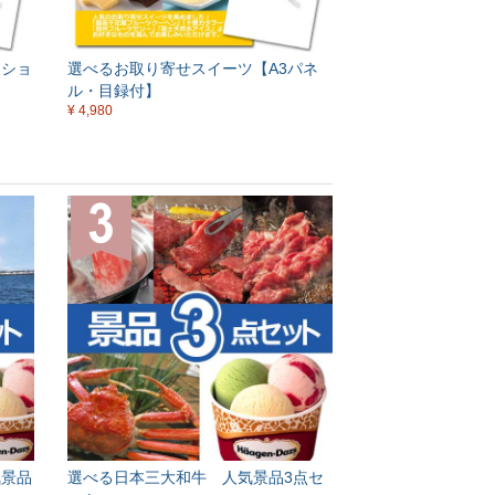
クショ
選べるお取り寄せスイーツ【A3パネ
ル・目録付】
¥ 4,980
気景品
選べる日本三大和牛 人気景品3点セ