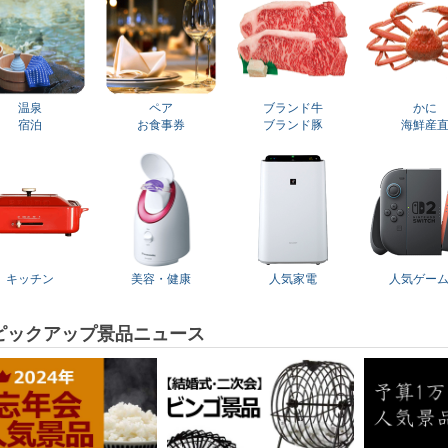
温泉
ペア
ブランド牛
かに
宿泊
お食事券
ブランド豚
海鮮産
キッチン
美容・健康
人気家電
人気ゲー
ピックアップ景品ニュース