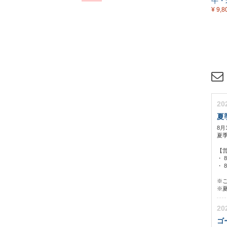
牛・
¥ 9,8
20
夏
8月
夏
【
・ 
・ 8
※
※
20
ゴ