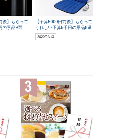
前後】もらって
【予算5000円前後】もらって
円の景品9選
うれしい予算5千円の景品8選
2020/04/13