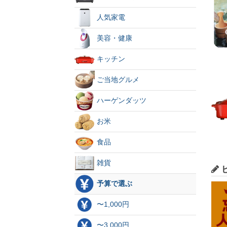
人気家電
美容・健康
キッチン
ご当地グルメ
ハーゲンダッツ
お米
食品
雑貨
予算で選ぶ
〜1,000円
〜3,000円