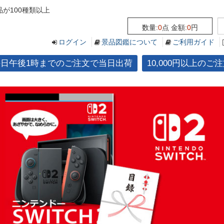
が100種類以上
数量:
0
点 金額:
0
円
ログイン
景品図鑑について
ご利用ガイド
平日午後1時までのご注文で当日出荷
10,000円以上の