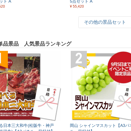
ット A
5点セット A
520
¥ 55,420
その他の景品セット
単品景品 人気景品ランキング
る日本三大和牛(松阪牛・神戸
岡山 シャインマスカット【A3パ