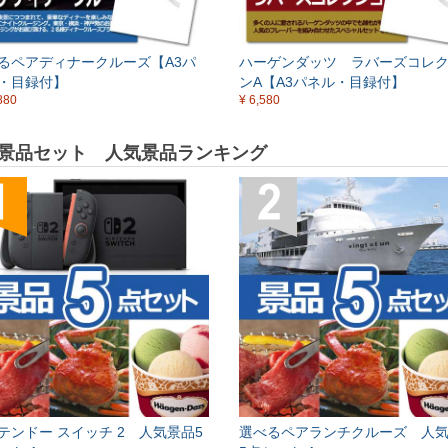
るペアディナークルーズ【A3パ
ハーゲンダッツ ラバーズコレ
・目録付】
ンA【A3パネル・目録付】
880
¥ 6,580
景品セット 人気景品ランキング
テンドー スイッチ 2 人気景品5
選べるペアランチクルーズ 人