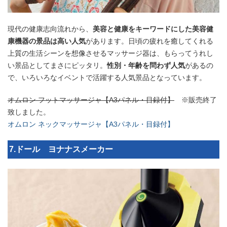
現代の健康志向流れから、
美容と健康をキーワードにした美容健
康機器の景品は高い人気
があります。日頃の疲れを癒してくれる
上質の生活シーンを想像させるマッサージ器は、もらってうれし
い景品としてまさにピッタリ。
性別・年齢を問わず人気
があるの
で、いろいろなイベントで活躍する人気景品となっています。
オムロン フットマッサージャ【A3パネル・目録付】
※販売終了
致しました。
オムロン ネックマッサージャ【A3パネル・目録付】
7.ドール ヨナナスメーカー