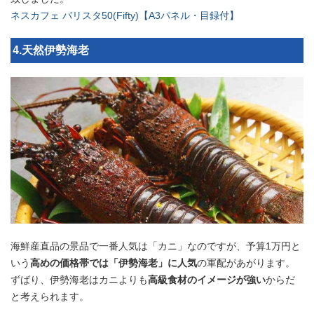
ネスカフェ バリスタ50(Fifty)【A3パネル・目録付】
4.天然伊勢海老
海鮮産直品の景品で一番人気は「カニ」なのですが、予算1万円と
いう
高めの価格帯では「伊勢海老」に人気
の軍配があがります。
ずばり、伊勢海老はカニよりも
高級食材のイメージが強い
からだ
と考えられます。