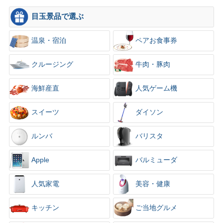
目玉景品で選ぶ
温泉・宿泊
ペアお食事券
クルージング
牛肉・豚肉
海鮮産直
人気ゲーム機
スイーツ
ダイソン
ルンバ
バリスタ
Apple
バルミューダ
人気家電
美容・健康
キッチン
ご当地グルメ