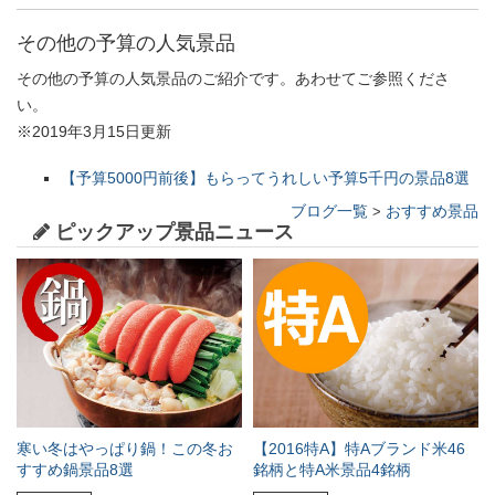
その他の予算の人気景品
その他の予算の人気景品のご紹介です。あわせてご参照くださ
い。
※2019年3月15日更新
【予算5000円前後】もらってうれしい予算5千円の景品8選
ブログ一覧
おすすめ景品
>
ピックアップ景品ニュース
寒い冬はやっぱり鍋！この冬お
【2016特A】特Aブランド米46
すすめ鍋景品8選
銘柄と特A米景品4銘柄