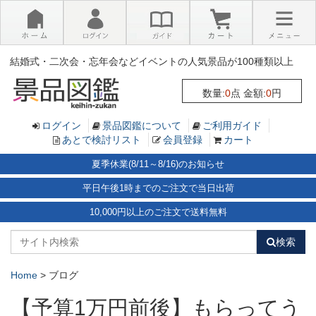
×
結婚式・二次会・忘年会などイベントの人気景品が100種類以上
数量:
0
点 金額:
0
円
ログイン
景品図鑑について
ご利用ガイド
あとで検討リスト
会員登録
カート
夏季休業(8/11～8/16)のお知らせ
平日午後1時までのご注文で当日出荷
10,000円以上のご注文で送料無料
検索
Home
>
ブログ
【予算1万円前後】もらってう