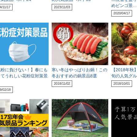
めビンゴ景...
4/11/17
2023/11/03
2020/04/17
花粉に負けない！】春にも
寒い冬はやっぱりお鍋！この
【2018年秋
ってうれしい花粉症対策景
冬おすすめの鍋景品8選
旬の人気グル
2018/11/02
2018/10/01
9/02/18