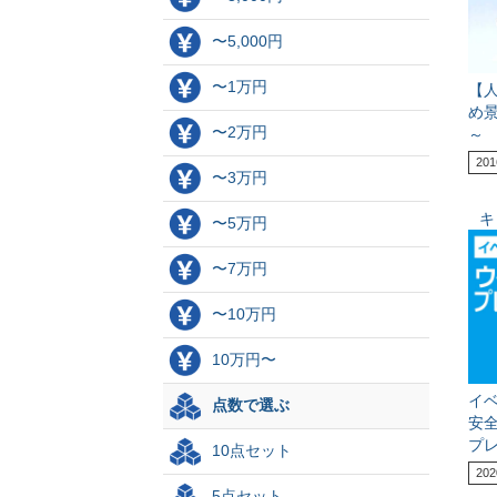
〜5,000円
〜1万円
【
め
〜2万円
～
201
〜3万円
キ
〜5万円
〜7万円
〜10万円
10万円〜
イ
点数で選ぶ
安
プレ
10点セット
202
5点セット