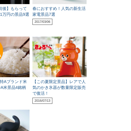
前後】もらって
春におすすめ！人気の新生活
1万円の景品9選
家電景品7選
2017/03/06
】特Aブランド米
【この夏限定景品】レアで人
特A米景品4銘柄
気のかき氷器が数量限定販売
で復活！
2016/07/13