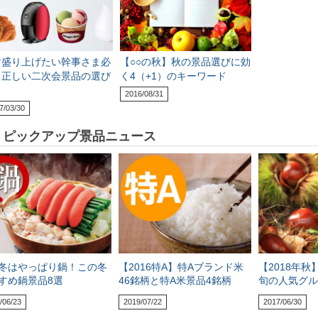
対盛り上げたい幹事さま必
【○○の秋】秋の景品選びに効
！正しい二次会景品の選び
く4（+1）のキーワード
2016/08/31
7/03/30
ピックアップ景品ニュース
冬はやっぱり鍋！この冬
【2016特A】特Aブランド米
【2018年秋
すめ鍋景品8選
46銘柄と特A米景品4銘柄
旬の人気グル
/06/23
2019/07/22
2017/06/30