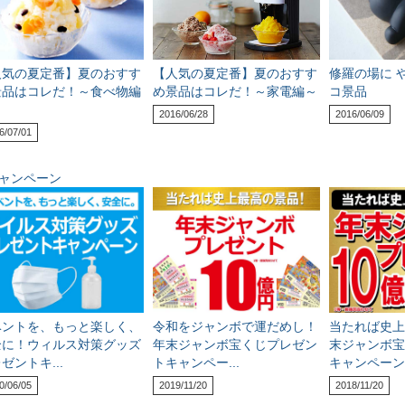
人気の夏定番】夏のおすす
【人気の夏定番】夏のおすす
修羅の場に 
景品はコレだ！～食べ物編
め景品はコレだ！～家電編～
コ景品
2016/06/28
2016/06/09
6/07/01
ャンペーン
ベントを、もっと楽しく、
令和をジャンボで運だめし！
当たれば史上
全に！ウィルス対策グッズ
年末ジャンボ宝くじプレゼン
末ジャンボ宝
ゼントキ...
トキャンペー...
キャンペーン.
0/06/05
2019/11/20
2018/11/20