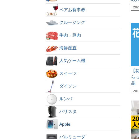
202
ペアお食事券
クルージング
牛肉・豚肉
海鮮産直
人気ゲーム機
【
スイーツ
ら
品
ダイソン
201
ルンバ
バリスタ
Apple
バルミューダ