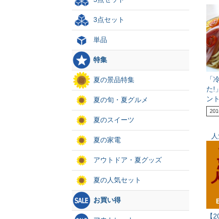
3点セット
単品
特集
「
夏の景品特集
た
ント
夏の旬・夏グルメ
201
夏のスイーツ
人
夏の家電
アウトドア・夏グッズ
夏の人気セット
お買い得
【2