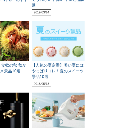
選
2019/03/14
】食欲の秋 秋が
【人気の夏定番】暑い夏には
メ景品10選
やっぱりコレ！夏のスイーツ
景品10選
2018/05/18