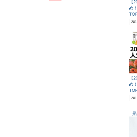
【2
め
TO
201
【2
め
TO
201
景