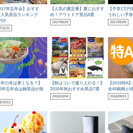
017年忘年会】おすす
【人気の夏定番】夏におすす
【予算1万円
！人気景品ランキング
め！アウトドア景品8選
うれしい予算
P10
2017/06/29
2017/05/09
7/11/11
今年の冬は寒くなる？】
【秋はコレで盛り上がる！】
【2016特A
16年忘年会は鍋景品が熱
2016年秋おすすめ景品7選
全46銘柄と
！
2016/10/04
2016/09/15
6/10/13