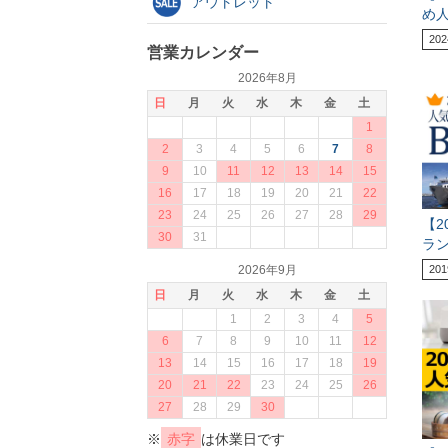
アウトレット
め人
202
営業カレンダー
2026年8月
日
月
火
水
木
金
土
1
2
3
4
5
6
7
8
9
10
11
12
13
14
15
16
17
18
19
20
21
22
23
24
25
26
27
28
29
【2
30
31
ラン
201
2026年9月
日
月
火
水
木
金
土
1
2
3
4
5
6
7
8
9
10
11
12
13
14
15
16
17
18
19
20
21
22
23
24
25
26
27
28
29
30
※
赤字
は休業日です