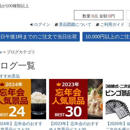
が100種類以上
数量:
0
点 金額:
0
円
ログイン
景品図鑑について
ご利用ガイド
平日午後1時までのご注文で当日出荷
10,000円以上の
e
>
ブログカテゴリ
ログ一覧
すすめ景品
024年】忘年会のおすす
【2023年】忘年会のおすす
【2020年
気景品ベスト24
め人気景品ベスト30
二次会を盛り