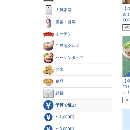
【2
人気家電
め
TO
美容・健康
201
キッチン
ご当地グルメ
ハーゲンダッツ
お米
【
食品
20
い
雑貨
201
予算で選ぶ
〜1,000円
〜3,000円