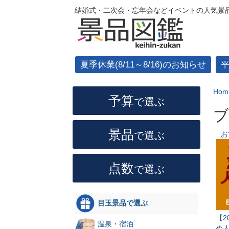
結婚式・二次会・忘年会などイベントの人気景品
夏季休業(8/11～8/16)のお知らせ
Hom
予算
で選ぶ
ブ
景品
で選ぶ
お
点数
で選ぶ
目玉景品で選ぶ
【2
温泉・宿泊
め人