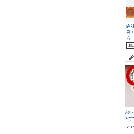
絶
見
方
201
寒い
おす
2017