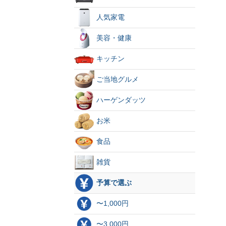
人気家電
美容・健康
キッチン
ご当地グルメ
ハーゲンダッツ
お米
食品
雑貨
予算で選ぶ
〜1,000円
〜3,000円