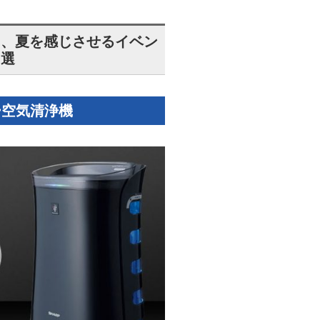
に、夏を感じさせるイベン
６選
ー空気清浄機