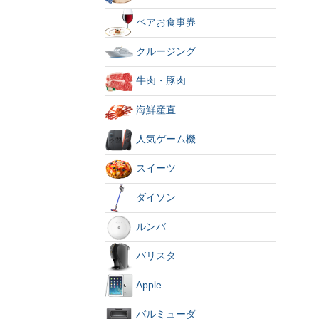
ペアお食事券
クルージング
牛肉・豚肉
海鮮産直
人気ゲーム機
スイーツ
ダイソン
ルンバ
バリスタ
Apple
バルミューダ