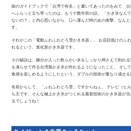
旅のガイドブックで「台湾で有名」と書いてあったのをみて、台
へふらっと立ち寄ったのは、もう十数年前の話。 「かき氷なん
ないの？」と内心思いながら、口へ運んだ時のあの衝撃。なんと
す。
それがこの「電動ふわふわとろ雪かき氷器」。 お店顔負けのふ
れるという、進化形かき氷器です。
その秘訣は、糖分が入った軟らかい氷をしっかり押さえて削れる
を凍らせて作る台湾風かき氷が作れるようになったこと。 そし
食感を楽しめるようにしたという、ダブルの技術が重なり成せる
名前からして、「ふわふわとろ雪」ですからねぇ。 テレビ（ヒ
ち主です。そんな極上かき氷がつくれる最新技術のかき氷器が当
るでしょうね！