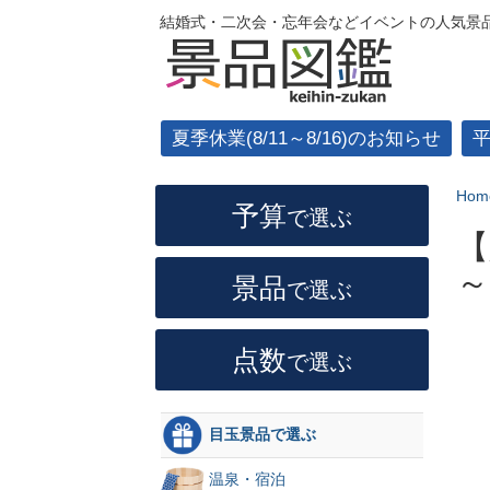
結婚式・二次会・忘年会などイベントの人気景品
夏季休業(8/11～8/16)のお知らせ
Hom
予算
で選ぶ
【
～
景品
で選ぶ
点数
で選ぶ
目玉景品で選ぶ
温泉・宿泊