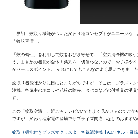
世界初！蚊取り機能がついた変わり種コンセプトがユニークな、
「蚊取空清」。
「蚊の習性」を利用して蚊をおびき寄せて、「空気清浄機の吸引
う、まさかの機能が合体！薬剤を一切使わないので、お子様やペ
がセールスポイント。 それにしてもこんなのよく思いつきまし
蚊取り機能ばかりに目にとまりがちですが、そこは「プラズマク
浄機。空気中のホコリや花粉の除去、タバコなどの付着臭の消臭
す。
この「蚊取空清」、近ごろテレビCMでもよく見かけるのでご存
ですが、変わり種家電の登場でサプライズ間違いなしのおすすめ
蚊取り機能付きプラズマクラスター空気清浄機【A3パネル・目