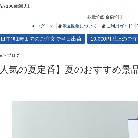
が100種類以上
数量:
0
点 金額:
0
円
ログイン
景品図鑑について
ご利用ガイド
平日午後1時までのご注文で当日出荷
10,000円以上の
e
>
ブログ
人気の夏定番】夏のおすすめ景