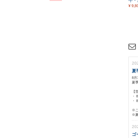
牛・
¥ 9,8
20
夏
8月
夏
【
・ 
・ 8
※
※
20
ゴ