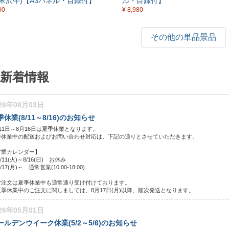
米沢牛)【A3パネル・目録付】
ル・目録付】
00
¥ 8,980
その他の単品景品
新着情報
26年08月03日
季休業(8/11～8/16)のお知らせ
11日～8月16日は夏季休業となります。
季休業中の配送およびお問い合わせ対応は、下記の通りとさせていただきます。
営業カレンダー】
8/11(火)～8/16(日) お休み
/17(月)～ 通常営業(10:00-18:00)
ご注文は夏季休業中も通常通り受け付けております。
夏季休業中のご注文に関しましては、8月17日(月)以降、順次発送となります。
26年05月01日
ールデンウイーク休業(5/2～5/6)のお知らせ