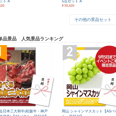
ット A
5点セット A
520
¥ 55,420
その他の景品セット
単品景品 人気景品ランキング
る日本三大和牛(松阪牛・神戸
岡山 シャインマスカット【A3パ