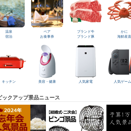
温泉
ペア
ブランド牛
かに
宿泊
お食事券
ブランド豚
海鮮産
キッチン
美容・健康
人気家電
人気ゲー
ピックアップ景品ニュース