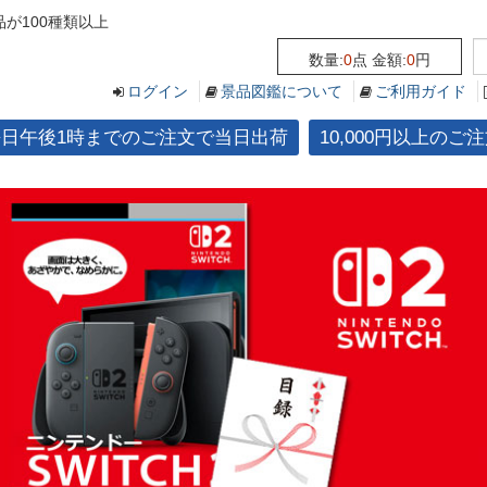
が100種類以上
数量:
0
点 金額:
0
円
ログイン
景品図鑑について
ご利用ガイド
平日午後1時までのご注文で当日出荷
10,000円以上の