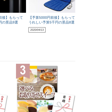
前後】もらって
【予算5000円前後】もらって
円の景品9選
うれしい予算5千円の景品8選
2020/04/13