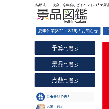
結婚式・二次会・忘年会などイベントの人気景品
夏季休業(8/11～8/16)のお知らせ
予算
で選ぶ
景品
で選ぶ
点数
で選ぶ
目玉景品で選ぶ
温泉・宿泊