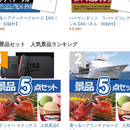
るペアディナークルーズ【A3パ
ハーゲンダッツ ラバーズコレ
・目録付】
ンA【A3パネル・目録付】
880
¥ 6,580
景品セット 人気景品ランキング
テンドー スイッチ 2 人気景品5
選べるペアランチクルーズ 人