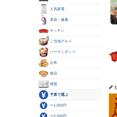
人気家電
美容・健康
キッチン
ご当地グルメ
ハーゲンダッツ
お米
食品
雑貨
予算で選ぶ
〜1,000円
〜3,000円