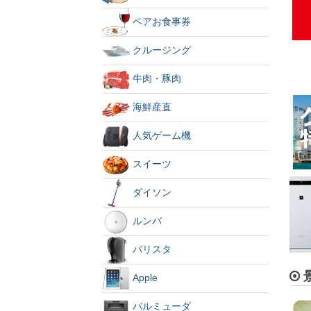
ペアお食事券
クルージング
牛肉・豚肉
海鮮産直
人気ゲーム機
スイーツ
ダイソン
ルンバ
バリスタ
Apple
バルミューダ