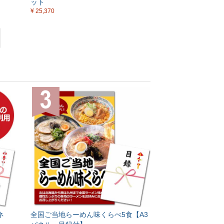
ット
¥ 25,370
ネ
全国ご当地らーめん味くらべ5食【A3