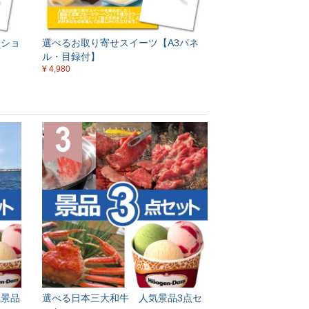
クショ
選べるお取り寄せスイーツ【A3パネ
ル・目録付】
¥ 4,980
気景品
選べる日本三大和牛 人気景品3点セ