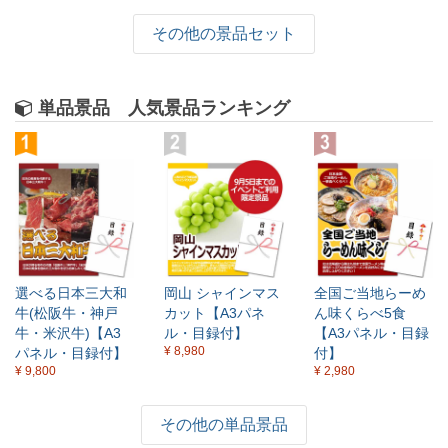
その他の景品セット
単品景品 人気景品ランキング
選べる日本三大和
岡山 シャインマス
全国ご当地らーめ
牛(松阪牛・神戸
カット【A3パネ
ん味くらべ5食
牛・米沢牛)【A3
ル・目録付】
【A3パネル・目録
¥ 8,980
パネル・目録付】
付】
¥ 9,800
¥ 2,980
その他の単品景品