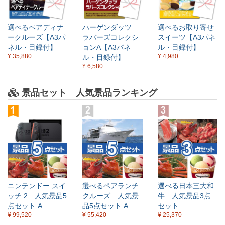
選べるペアディナ
ハーゲンダッツ
選べるお取り寄せ
ークルーズ【A3パ
ラバーズコレクシ
スイーツ【A3パネ
ネル・目録付】
ョンA【A3パネ
ル・目録付】
¥ 35,880
¥ 4,980
ル・目録付】
¥ 6,580
景品セット 人気景品ランキング
ニンテンドー スイ
選べるペアランチ
選べる日本三大和
ッチ 2 人気景品5
クルーズ 人気景
牛 人気景品3点
点セット A
品5点セット A
セット
¥ 99,520
¥ 55,420
¥ 25,370