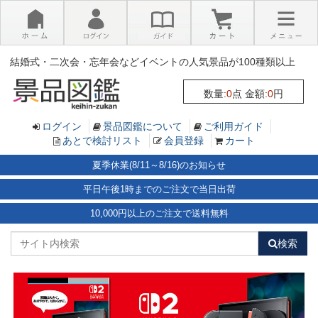
×
結婚式・二次会・忘年会などイベントの人気景品が100種類以上
数量:
0
点 金額:
0
円
ログイン
景品図鑑について
ご利用ガイド
あとで検討リスト
会員登録
カート
夏季休業(8/11～8/16)のお知らせ
平日午後1時までのご注文で当日出荷
10,000円以上のご注文で送料無料
検索