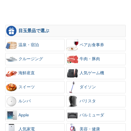
目玉景品で選ぶ
温泉・宿泊
ペアお食事券
クルージング
牛肉・豚肉
海鮮産直
人気ゲーム機
スイーツ
ダイソン
ルンバ
バリスタ
Apple
バルミューダ
人気家電
美容・健康