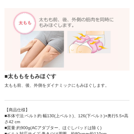
■太ももをもみほぐす
太もも前、後、外側をダイナミックにもみほぐします。
【商品仕様】
■本体寸法:ベルト約 幅130(上ベルト)、126(下ベルト)×奥行5.5×高
さ42 cm
■質量:約900g(ACアダプター、ほぐしパッドは除く)
■ベルト対応サイズ:巻きつけ周囲 約80cm〜約110cm