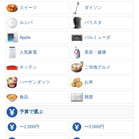
スイーツ
ダイソン
ルンバ
バリスタ
Apple
バルミューダ
人気家電
美容・健康
キッチン
ご当地グルメ
ハーゲンダッツ
お米
食品
雑貨
予算で選ぶ
〜1,000円
〜3,000円