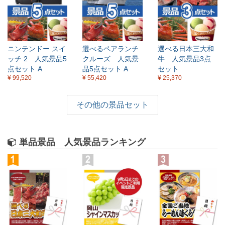
ニンテンドー スイ
選べるペアランチ
選べる日本三大和
ッチ 2 人気景品5
クルーズ 人気景
牛 人気景品3点
点セット A
品5点セット A
セット
¥ 99,520
¥ 55,420
¥ 25,370
その他の景品セット
単品景品 人気景品ランキング