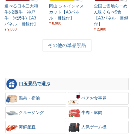
選べる日本三大和
岡山 シャインマス
全国ご当地らーめ
×
牛(松阪牛・神戸
カット【A3パネ
ん味くらべ5食
牛・米沢牛)【A3
ル・目録付】
【A3パネル・目録
¥ 8,980
パネル・目録付】
付】
¥ 9,800
¥ 2,980
その他の単品景品
目玉景品で選ぶ
温泉・宿泊
ペアお食事券
クルージング
牛肉・豚肉
海鮮産直
人気ゲーム機