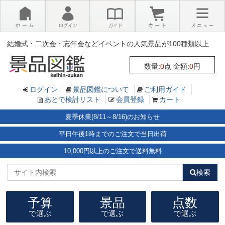
×
結婚式・二次会・忘年会などイベントの人気景品が100種類以上
数量:
0
点 金額:
0
円
ログイン
景品図鑑について
ご利用ガイド
あとで検討リスト
会員登録
カート
夏季休業(8/11～8/16)のお知らせ
平日午後1時までのご注文で当日出荷
10,000円以上のご注文で送料無料
検索
予算
景品
点数
で選ぶ
で選ぶ
で選ぶ