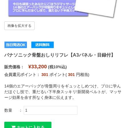
画像を拡大する
パナソニック骨盤おしりリフレ【A3パネル・目録付】
¥33,200
販売価格：
(税10%込)
会員還元ポイント：
301
ポイント(
301
円相当)
14個のエアーバッグが骨盤周りをギュッとしめつけ、プロに学ん
だほぐし技で、重だるい下半身スッキリ!新開発ベルトが、マッサ
ージ効果を余す所なく身体に伝えます。
数量
：
カートに入れる