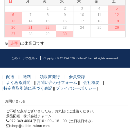
日
月
火
水
木
金
土
1
2
3
4
5
6
7
8
9
10
11
12
13
14
15
16
17
18
19
20
21
22
23
24
25
26
27
28
29
30
※
赤字
は休業日です
このページの先頭へ
Copyright © 2015-2026 Keihin-Zukan All rights reserved.
配送
送料
領収書発行
会員登録
|
||
||
||
|
よくある質問
お問い合わせフォーム
会社概要
|
||
||
|
特定商取引法に基づく表記
プライバシーポリシー
|
||
|
お問い合わせ
ご不明な点がございましたら、お気軽にご連絡ください。
景品図鑑 株式会社チャーム
072-349-4004 平日10：00～18：00（土日祝日休み）
shop@keihin-zukan.com