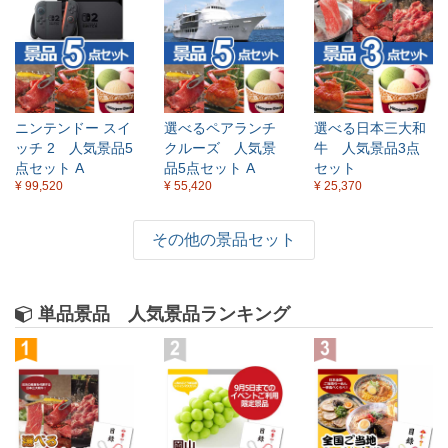
×
ニンテンドー スイ
選べるペアランチ
選べる日本三大和
ッチ 2 人気景品5
クルーズ 人気景
牛 人気景品3点
点セット A
品5点セット A
セット
¥ 99,520
¥ 55,420
¥ 25,370
その他の景品セット
単品景品 人気景品ランキング