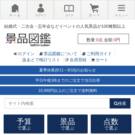
×
結婚式・二次会・忘年会などイベントの人気景品が100種類以上
数量:
0
点 金額:
0
円
ログイン
景品図鑑について
ご利用ガイド
あとで検討リスト
会員登録
カート
夏季休業(8/11～8/16)のお知らせ
平日午後1時までのご注文で当日出荷
10,000円以上のご注文で送料無料
検索
予算
景品
点数
で選ぶ
で選ぶ
で選ぶ