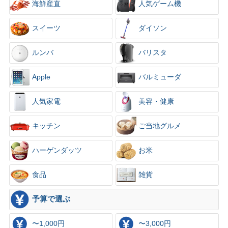
海鮮産直
人気ゲーム機
スイーツ
ダイソン
ルンバ
バリスタ
Apple
バルミューダ
人気家電
美容・健康
キッチン
ご当地グルメ
ハーゲンダッツ
お米
食品
雑貨
予算で選ぶ
〜1,000円
〜3,000円