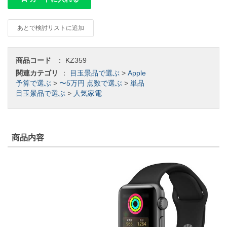
あとで検討リストに追加
商品コード
：
KZ359
関連カテゴリ
：
目玉景品で選ぶ
>
Apple
予算で選ぶ
>
〜5万円
点数で選ぶ
>
単品
目玉景品で選ぶ
>
人気家電
商品内容