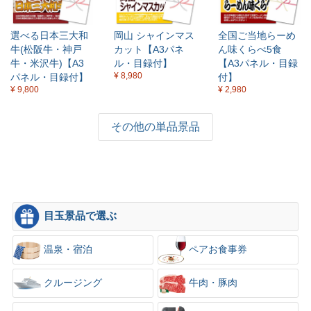
選べる日本三大和
岡山 シャインマス
全国ご当地らーめ
牛(松阪牛・神戸
カット【A3パネ
ん味くらべ5食
牛・米沢牛)【A3
ル・目録付】
【A3パネル・目録
¥ 8,980
パネル・目録付】
付】
¥ 9,800
¥ 2,980
その他の単品景品
目玉景品で選ぶ
温泉・宿泊
ペアお食事券
クルージング
牛肉・豚肉