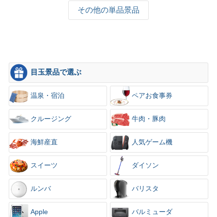
その他の単品景品
目玉景品で選ぶ
温泉・宿泊
ペアお食事券
クルージング
牛肉・豚肉
海鮮産直
人気ゲーム機
スイーツ
ダイソン
ルンバ
バリスタ
Apple
バルミューダ