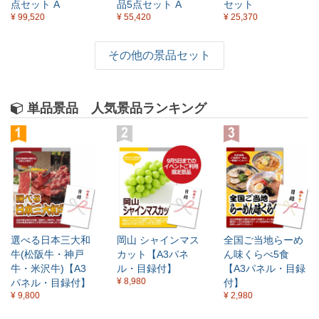
点セット A
品5点セット A
セット
×
¥ 99,520
¥ 55,420
¥ 25,370
その他の景品セット
単品景品 人気景品ランキング
選べる日本三大和
岡山 シャインマス
全国ご当地らーめ
牛(松阪牛・神戸
カット【A3パネ
ん味くらべ5食
牛・米沢牛)【A3
ル・目録付】
【A3パネル・目録
¥ 8,980
パネル・目録付】
付】
¥ 9,800
¥ 2,980