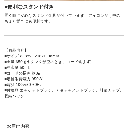
■便利なスタンド付き
置く時に安心なスタンド金具が付いています。アイロンがけ中の
ちょと置きにも便利です。
【商品内容】
■サイズ:W 88×L 298×H 98mm
■重量:650g(水タンクが空のとき、コード含まず)
■注水量:50mL
■コードの長さ:約3m
■定格消費電力:950W
■電源:100V/50-60Hz
■付属品:エチケットブラシ、アタッチメントブラシ、計量カップ、
収納バッグ
お届け内容