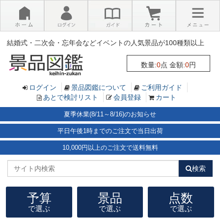
×
結婚式・二次会・忘年会などイベントの人気景品が100種類以上
数量:
0
点 金額:
0
円
ログイン
景品図鑑について
ご利用ガイド
あとで検討リスト
会員登録
カート
夏季休業(8/11～8/16)のお知らせ
平日午後1時までのご注文で当日出荷
10,000円以上のご注文で送料無料
検索
予算
景品
点数
で選ぶ
で選ぶ
で選ぶ