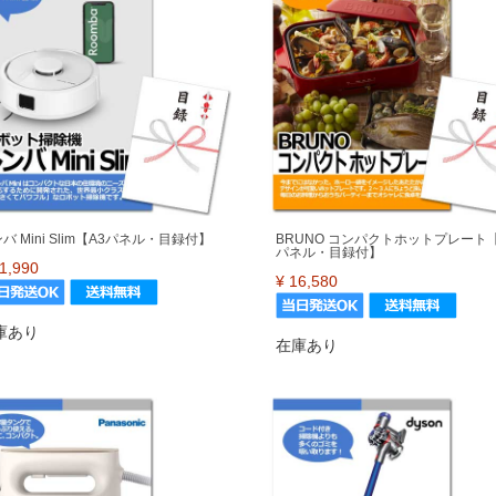
バ Mini Slim【A3パネル・目録付】
BRUNO コンパクトホットプレート【
パネル・目録付】
1,990
¥
16,580
庫あり
在庫あり