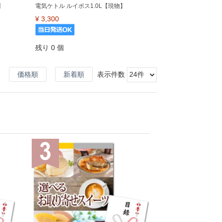
】
電気ケトル ルイボス1.0L【現物】
¥
3,300
残り 0 個
価格順
新着順
表示件数