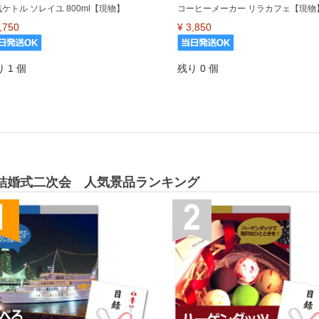
ケトル ソレイユ 800ml【現物】
コーヒーメーカー リラカフェ【現物
,750
¥
3,850
 1 個
残り 0 個
結婚式二次会 人気景品ランキング