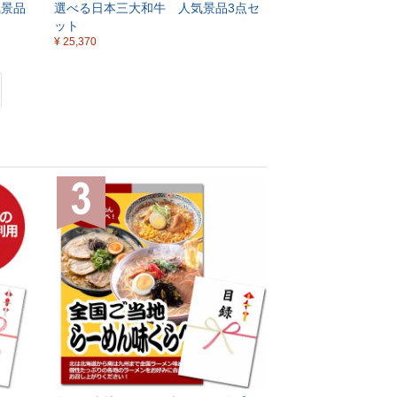
気景品
選べる日本三大和牛 人気景品3点セ
ット
¥ 25,370