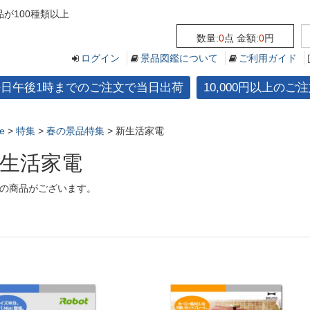
が100種類以上
数量:
0
点 金額:
0
円
ログイン
景品図鑑について
ご利用ガイド
平日午後1時までのご注文で当日出荷
10,000円以上の
e
>
特集
>
春の景品特集
>
新生活家電
生活家電
の商品がございます。