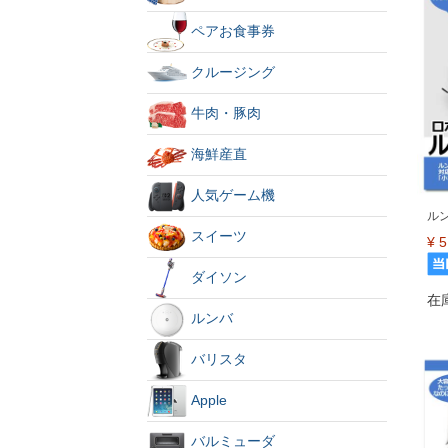
ペアお食事券
クルージング
牛肉・豚肉
海鮮産直
人気ゲーム機
ルン
スイーツ
¥
5
ダイソン
在
ルンバ
バリスタ
Apple
バルミューダ