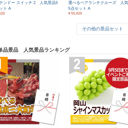
テンドー スイッチ 2 人気景品5
選べるペアランチクルーズ 人
ット A
5点セット A
520
¥ 55,420
その他の景品セット
単品景品 人気景品ランキング