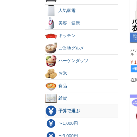
人気家電
美容・健康
キッチン
ご当地グルメ
パ
ル
ハーゲンダッツ
¥
1
お米
在
食品
雑貨
予算で選ぶ
〜1,000円
〜3,000円