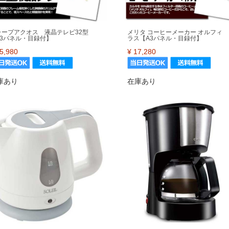
ャープアクオス 液晶テレビ32型
メリタ コーヒーメーカー オルフィ 
A3パネル・目録付】
ラス【A3パネル・目録付】
5,980
¥
17,280
庫あり
在庫あり