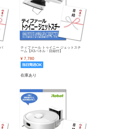
パ
ティファール トゥイニー ジェットスチ
ーム【A3パネル・目録付】
¥
7,780
在庫あり