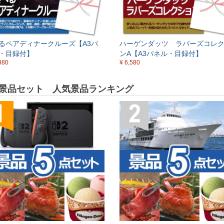
るペアディナークルーズ【A3パ
ハーゲンダッツ ラバーズコレ
・目録付】
ンA【A3パネル・目録付】
880
¥ 6,580
景品セット 人気景品ランキング