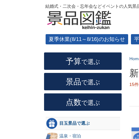
結婚式・二次会・忘年会などイベントの人気景品
夏季休業(8/11～8/16)のお知らせ
Hom
予算
で選ぶ
新
景品
で選ぶ
15件
点数
で選ぶ
目玉景品で選ぶ
温泉・宿泊