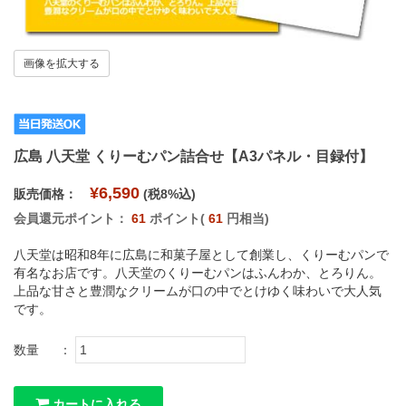
画像を拡大する
広島 八天堂 くりーむパン詰合せ【A3パネル・目録付】
¥6,590
販売価格：
(税8%込)
会員還元ポイント：
61
ポイント(
61
円相当)
八天堂は昭和8年に広島に和菓子屋として創業し、くりーむパンで
有名なお店です。八天堂のくりーむパンはふんわか、とろりん。
上品な甘さと豊潤なクリームが口の中でとけゆく味わいで大人気
です。
数量
：
カートに入れる