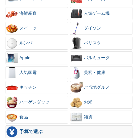
×
海鮮産直
人気ゲーム機
スイーツ
ダイソン
ルンバ
バリスタ
Apple
バルミューダ
人気家電
美容・健康
キッチン
ご当地グルメ
ハーゲンダッツ
お米
食品
雑貨
予算で選ぶ