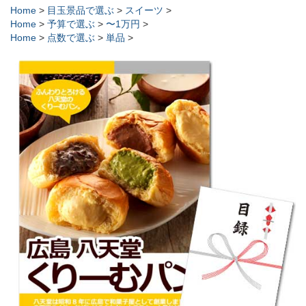
Home
>
目玉景品で選ぶ
>
スイーツ
>
Home
>
予算で選ぶ
>
〜1万円
>
Home
>
点数で選ぶ
>
単品
>