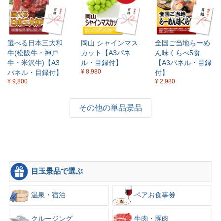
選べる日本三大和
岡山 シャインマス
全国ご当地らーめ
牛(松阪牛・神戸
カット【A3パネ
ん味くらべ5食
牛・米沢牛)【A3
ル・目録付】
【A3パネル・目録
¥ 8,980
パネル・目録付】
付】
¥ 9,800
¥ 2,980
その他の単品景品
目玉景品で選ぶ
温泉・宿泊
ペアお食事券
クルージング
牛肉・豚肉