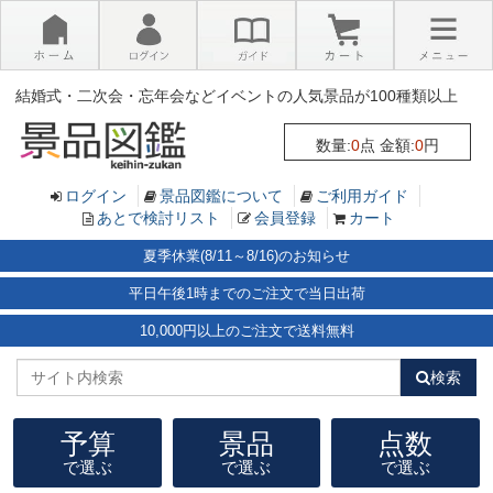
×
結婚式・二次会・忘年会などイベントの人気景品が100種類以上
数量:
0
点 金額:
0
円
ログイン
景品図鑑について
ご利用ガイド
あとで検討リスト
会員登録
カート
夏季休業(8/11～8/16)のお知らせ
平日午後1時までのご注文で当日出荷
10,000円以上のご注文で送料無料
検索
予算
景品
点数
で選ぶ
で選ぶ
で選ぶ