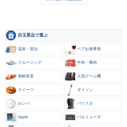
目玉景品で選ぶ
温泉・宿泊
ペアお食事券
クルージング
牛肉・豚肉
海鮮産直
人気ゲーム機
スイーツ
ダイソン
ルンバ
バリスタ
Apple
バルミューダ