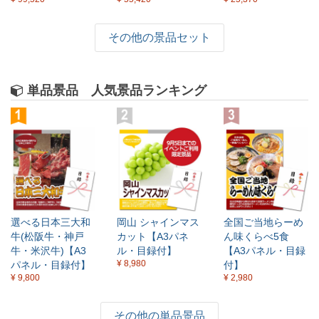
その他の景品セット
単品景品 人気景品ランキング
選べる日本三大和
岡山 シャインマス
全国ご当地らーめ
牛(松阪牛・神戸
カット【A3パネ
ん味くらべ5食
牛・米沢牛)【A3
ル・目録付】
【A3パネル・目録
¥ 8,980
パネル・目録付】
付】
¥ 9,800
¥ 2,980
その他の単品景品