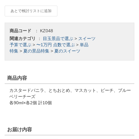
あとで検討リストに追加
商品コード
：
KZ048
関連カテゴリ
：
目玉景品で選ぶ
>
スイーツ
予算で選ぶ
>
〜1万円
点数で選ぶ
>
単品
特集
>
夏の景品特集
>
夏のスイーツ
商品内容
カスタードバニラ、とちおとめ、マスカット、ピーチ、ブルー
ベリーチーズ
各90ml×各2個 計10個
お届け内容