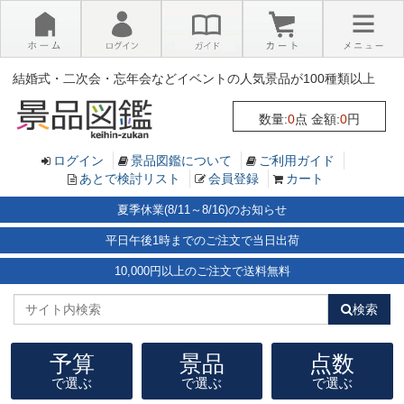
×
結婚式・二次会・忘年会などイベントの人気景品が100種類以上
数量:
0
点 金額:
0
円
ログイン
景品図鑑について
ご利用ガイド
あとで検討リスト
会員登録
カート
夏季休業(8/11～8/16)のお知らせ
平日午後1時までのご注文で当日出荷
10,000円以上のご注文で送料無料
検索
予算
景品
点数
で選ぶ
で選ぶ
で選ぶ