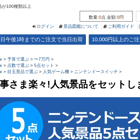
が100種類以上
数量:
0
点 金額:
0
円
ログイン
景品図鑑について
ご利用ガイド
平日午後1時までのご注文で当日出荷
10,000円以上の
e
>
予算で選ぶ
>
〜7万円
>
e
>
点数で選ぶ
>
5点セット
>
e
>
目玉景品で選ぶ
>
人気ゲーム機
>
ニンテンドースイッチ
>
事さま楽々!人気景品をセットし