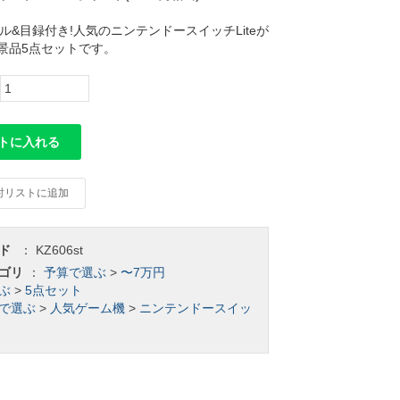
ル&目録付き!人気のニンテンドースイッチLiteが
景品5点セットです。
トに入れる
討リストに追加
ド
：
KZ606st
ゴリ
：
予算で選ぶ
>
〜7万円
ぶ
>
5点セット
で選ぶ
>
人気ゲーム機
>
ニンテンドースイッ