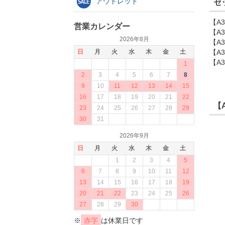
アウトレット
セ
【A
営業カレンダー
【A
2026年8月
【A
日
月
火
水
木
金
土
【A
【A
1
2
3
4
5
6
7
8
9
10
11
12
13
14
15
16
17
18
19
20
21
22
【
23
24
25
26
27
28
29
30
31
2026年9月
日
月
火
水
木
金
土
1
2
3
4
5
6
7
8
9
10
11
12
13
14
15
16
17
18
19
20
21
22
23
24
25
26
27
28
29
30
※
赤字
は休業日です