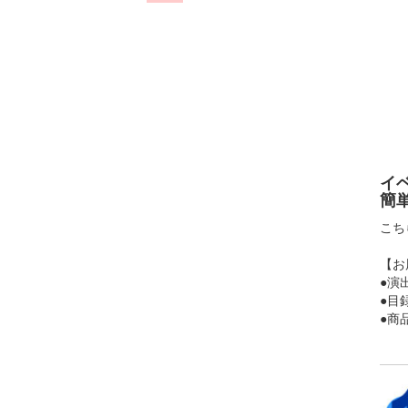
イ
簡
こち
【お
●演
●目
●商