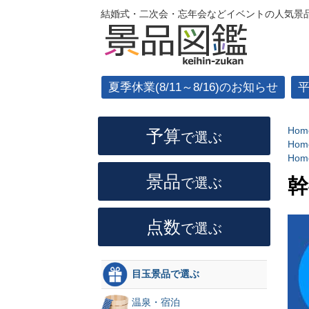
結婚式・二次会・忘年会などイベントの人気景品
夏季休業(8/11～8/16)のお知らせ
Hom
予算
で選ぶ
Hom
Hom
景品
幹
で選ぶ
点数
で選ぶ
目玉景品で選ぶ
温泉・宿泊