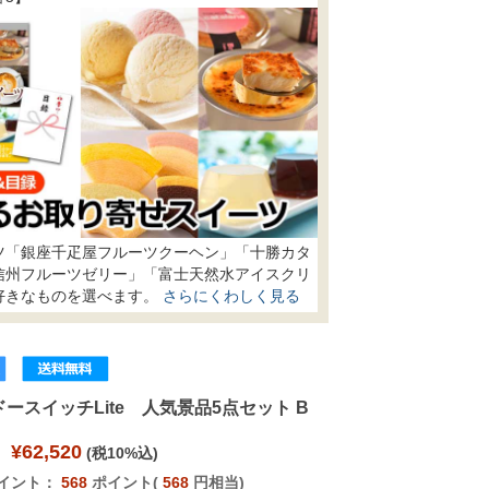
ツ「銀座千疋屋フルーツクーヘン」「十勝カタ
信州フルーツゼリー」「富士天然水アイスクリ
好きなものを選べます。
さらにくわしく見る
ースイッチLite 人気景品5点セット B
¥62,520
(税10%込)
イント：
568
ポイント(
568
円相当)