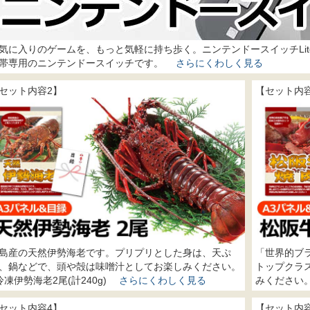
気に入りのゲームを、もっと気軽に持ち歩く。ニンテンドースイッチLi
帯専用のニンテンドースイッチです。
さらにくわしく見る
セット内容2】
【セット内
島産の天然伊勢海老です。プリプリとした身は、天ぷ
「世界的ブ
、鍋などで、頭や殻は味噌汁としてお楽しみください。
トップクラ
冷凍伊勢海老2尾(計240g)
さらにくわしく見る
みください
セット内容4】
【セット内