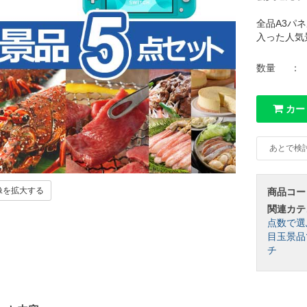
全品A3パネ
入った人気
数量
：
カー
あとで検
像を拡大する
商品コー
関連カテ
点数で選
目玉景品
チ