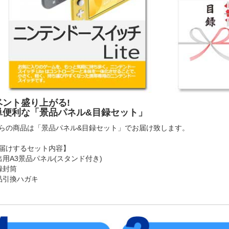
ベント盛り上がる!
単便利な「景品パネル&目録セット」
らの商品は「景品パネル&目録セット」でお届け致します。
届けするセット内容】
出用A3景品パネル(スタンド付き)
録封筒
品引換ハガキ