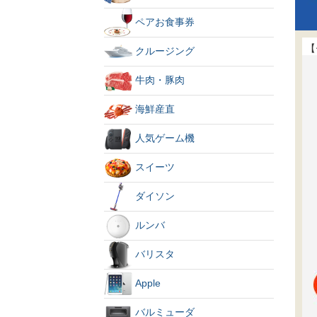
ペアお食事券
【
クルージング
牛肉・豚肉
海鮮産直
人気ゲーム機
スイーツ
ダイソン
ルンバ
バリスタ
Apple
バルミューダ