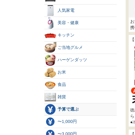
人気家電
お
美容・健康
携
キッチン
【
ご当地グルメ
ハーゲンダッツ
お米
食品
雑貨
予算で選ぶ
徳
ら
〜1,000円
●
〜3,000円
【