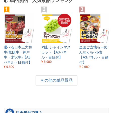
単品景品 人気景品ランキング
選べる日本三大和
岡山 シャインマス
全国ご当地らーめ
牛(松阪牛・神戸
カット【A3パネ
ん味くらべ5食
牛・米沢牛)【A3
ル・目録付】
【A3パネル・目録
¥ 8,980
パネル・目録付】
付】
¥ 9,800
¥ 2,980
その他の単品景品
目玉景品で選ぶ