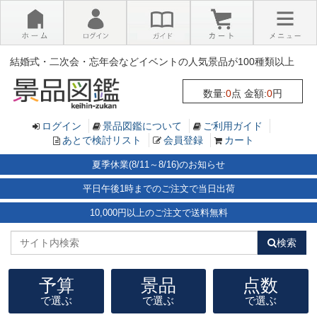
×
結婚式・二次会・忘年会などイベントの人気景品が100種類以上
数量:
0
点 金額:
0
円
ログイン
景品図鑑について
ご利用ガイド
あとで検討リスト
会員登録
カート
夏季休業(8/11～8/16)のお知らせ
平日午後1時までのご注文で当日出荷
10,000円以上のご注文で送料無料
検索
予算
景品
点数
で選ぶ
で選ぶ
で選ぶ