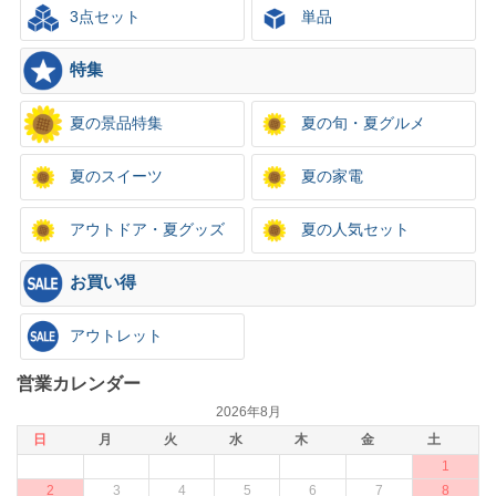
3点セット
単品
特集
夏の景品特集
夏の旬・夏グルメ
夏のスイーツ
夏の家電
アウトドア・夏グッズ
夏の人気セット
お買い得
アウトレット
営業カレンダー
2026年8月
日
月
火
水
木
金
土
1
2
3
4
5
6
7
8