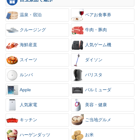
×
温泉・宿泊
ペアお食事券
クルージング
牛肉・豚肉
海鮮産直
人気ゲーム機
スイーツ
ダイソン
ルンバ
バリスタ
Apple
バルミューダ
人気家電
美容・健康
キッチン
ご当地グルメ
ハーゲンダッツ
お米