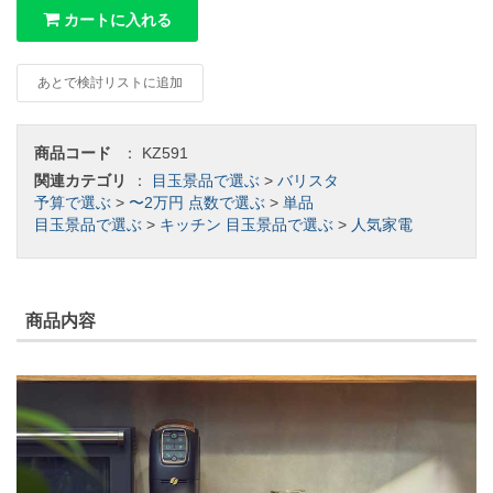
カートに入れる
あとで検討リストに追加
商品コード
：
KZ591
関連カテゴリ
：
目玉景品で選ぶ
>
バリスタ
予算で選ぶ
>
〜2万円
点数で選ぶ
>
単品
目玉景品で選ぶ
>
キッチン
目玉景品で選ぶ
>
人気家電
商品内容