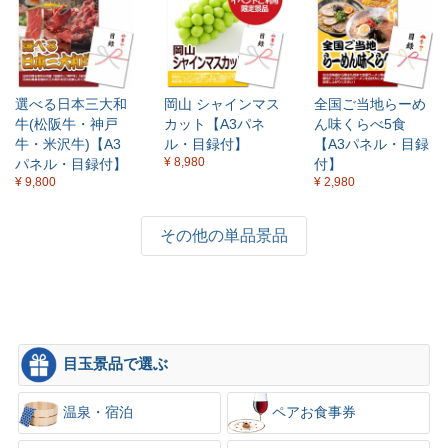
選べる日本三大和
岡山 シャインマス
全国ご当地らーめ
牛(松阪牛・神戸
カット【A3パネ
ん味くらべ5食
牛・米沢牛)【A3
ル・目録付】
【A3パネル・目録
¥ 8,980
パネル・目録付】
付】
¥ 9,800
¥ 2,980
その他の単品景品
目玉景品で選ぶ
温泉・宿泊
ペアお食事券