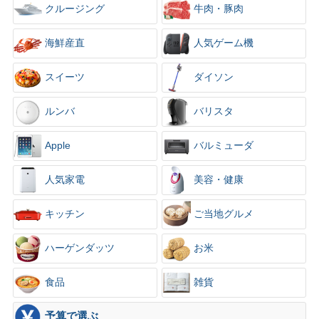
クルージング
牛肉・豚肉
海鮮産直
人気ゲーム機
スイーツ
ダイソン
ルンバ
バリスタ
Apple
バルミューダ
人気家電
美容・健康
キッチン
ご当地グルメ
ハーゲンダッツ
お米
食品
雑貨
予算で選ぶ