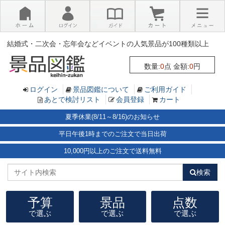
×
結婚式・二次会・忘年会などイベントの人気景品が100種類以上
数量:
0
点 金額:
0
円
ログイン
景品図鑑について
ご利用ガイド
あとで検討リスト
会員登録
カート
夏季休業(8/11～8/16)のお知らせ
平日午後1時までのご注文で当日出荷
10,000円以上のご注文で送料無料
検索
予算
景品
点数
で選ぶ
で選ぶ
で選ぶ