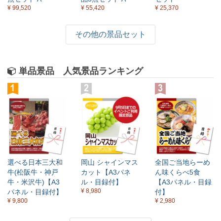
¥ 99,520
¥ 55,420
¥ 25,370
その他の景品セット
単品景品 人気景品ランキング
選べる日本三大和
岡山 シャインマス
全国ご当地らーめ
牛(松阪牛・神戸
カット【A3パネ
ん味くらべ5食
牛・米沢牛)【A3
ル・目録付】
【A3パネル・目録
¥ 8,980
パネル・目録付】
付】
¥ 9,800
¥ 2,980