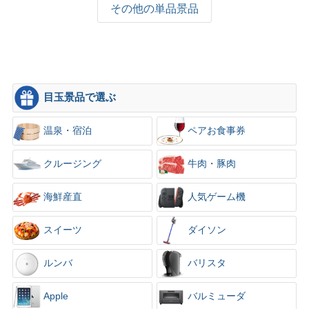
その他の単品景品
目玉景品で選ぶ
温泉・宿泊
ペアお食事券
クルージング
牛肉・豚肉
海鮮産直
人気ゲーム機
スイーツ
ダイソン
ルンバ
バリスタ
Apple
バルミューダ