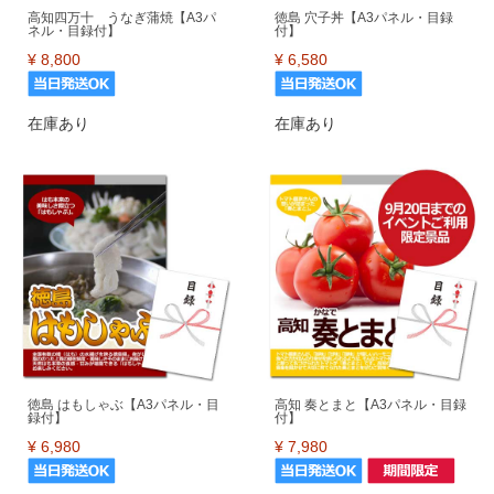
高知四万十 うなぎ蒲焼【A3パ
徳島 穴子丼【A3パネル・目録
ネル・目録付】
付】
¥
8,800
¥
6,580
在庫あり
在庫あり
徳島 はもしゃぶ【A3パネル・目
高知 奏とまと【A3パネル・目録
録付】
付】
¥
6,980
¥
7,980