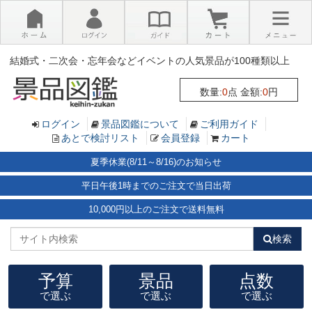
×
結婚式・二次会・忘年会などイベントの人気景品が100種類以上
数量:
0
点 金額:
0
円
ログイン
景品図鑑について
ご利用ガイド
あとで検討リスト
会員登録
カート
夏季休業(8/11～8/16)のお知らせ
平日午後1時までのご注文で当日出荷
10,000円以上のご注文で送料無料
検索
予算
景品
点数
で選ぶ
で選ぶ
で選ぶ