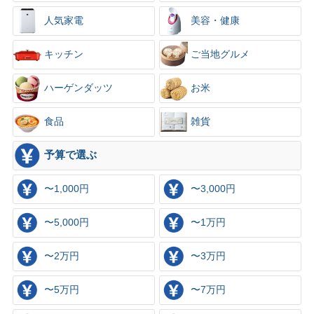
人気家電
美容・健康
キッチン
ご当地グルメ
ハーゲンダッツ
お米
食品
雑貨
予算で選ぶ
〜1,000円
〜3,000円
〜5,000円
〜1万円
〜2万円
〜3万円
〜5万円
〜7万円