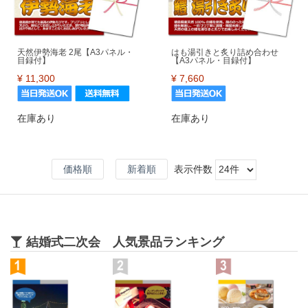
天然伊勢海老 2尾【A3パネル・
はも湯引きと炙り詰め合わせ
目録付】
【A3パネル・目録付】
¥
11,300
¥
7,660
在庫あり
在庫あり
価格順
新着順
表示件数
結婚式二次会 人気景品ランキング