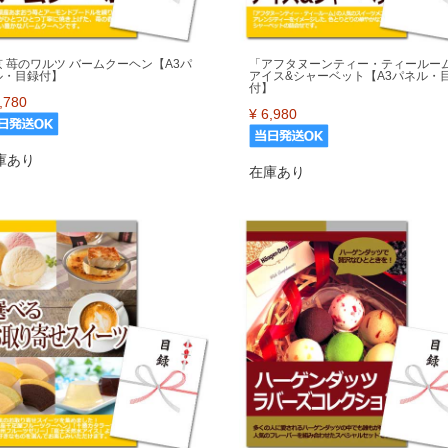
京 苺のワルツ バームクーヘン【A3パ
「アフタヌーンティー・ティールー
ル・目録付】
アイス&シャーベット【A3パネル・
付】
,780
¥
6,980
庫あり
在庫あり