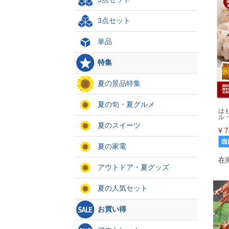
3点セット
単品
特集
夏の景品特集
夏の旬・夏グルメ
は
ル
夏のスイーツ
¥
7
夏の家電
在
アウトドア・夏グッズ
夏の人気セット
お買い得