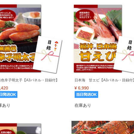
着色辛子明太子【A3パネル・目録付】
日本海 甘エビ【A3パネル・目録付
,420
¥
6,990
庫あり
在庫あり