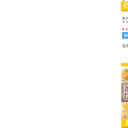
東
ネ
¥
4
在