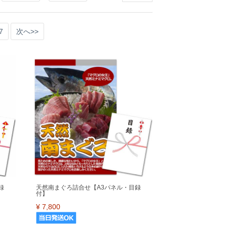
7
次へ>>
録
天然南まぐろ詰合せ【A3パネル・目録
付】
¥
7,800