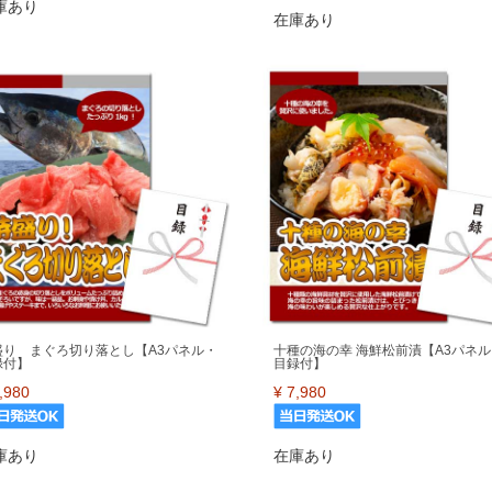
庫あり
在庫あり
盛り まぐろ切り落とし【A3パネル・
十種の海の幸 海鮮松前漬【A3パネル
録付】
目録付】
,980
¥
7,980
庫あり
在庫あり