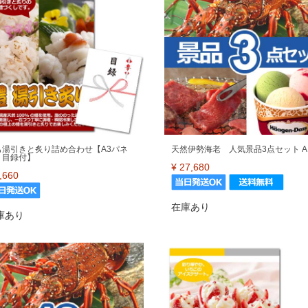
も湯引きと炙り詰め合わせ【A3パネ
天然伊勢海老 人気景品3点セット A
・目録付】
¥
27,680
,660
在庫あり
庫あり