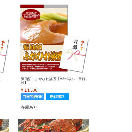
】
気仙沼 ふかひれ姿煮【A3パネル・目録
付】
¥
14,500
在庫あり