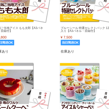
潟ご当地アイス もも太郎【A3パネ
ブルーシール 特選セレクトパック 1
・目録付】
入り【A3パネル・目録付】
,800
¥
7,500
庫あり
在庫あり