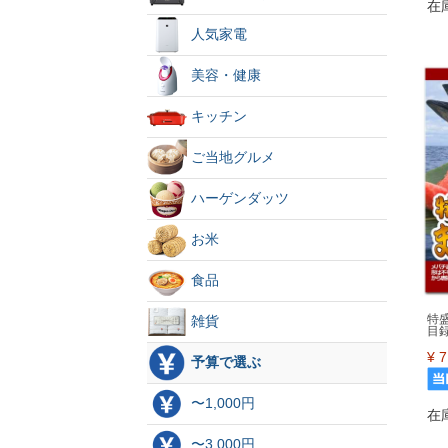
在
人気家電
美容・健康
キッチン
ご当地グルメ
ハーゲンダッツ
お米
食品
特
雑貨
目
¥
7
予算で選ぶ
〜1,000円
在
〜3,000円