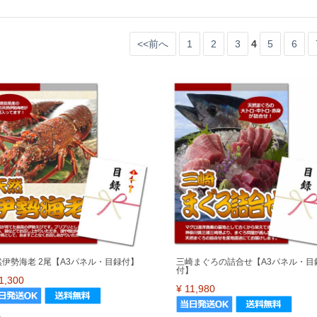
<<前へ
1
2
3
4
5
6
然伊勢海老 2尾【A3パネル・目録付】
三崎まぐろの詰合せ【A3パネル・目
付】
1,300
¥
11,980