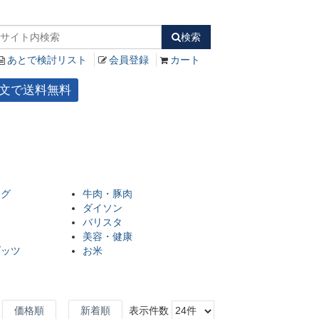
検索
あとで検討リスト
会員登録
カート
ご注文で送料無料
ング
牛肉・豚肉
ダイソン
バリスタ
美容・健康
ダッツ
お米
価格順
新着順
表示件数