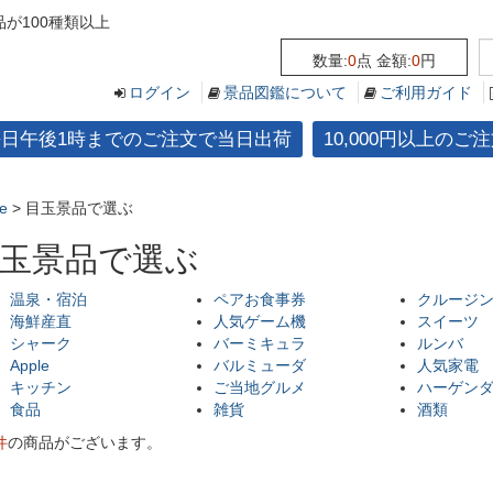
が100種類以上
数量:
0
点 金額:
0
円
ログイン
景品図鑑について
ご利用ガイド
平日午後1時までのご注文で当日出荷
10,000円以上の
e
>
目玉景品で選ぶ
玉景品で選ぶ
温泉・宿泊
ペアお食事券
クルージ
海鮮産直
人気ゲーム機
スイーツ
シャーク
バーミキュラ
ルンバ
Apple
バルミューダ
人気家電
キッチン
ご当地グルメ
ハーゲン
食品
雑貨
酒類
件
の商品がございます。