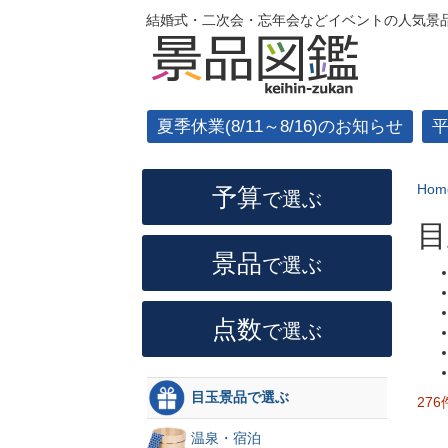
結婚式・二次会・忘年会などイベントの人気景品
夏季休業(8/11～8/16)のお知らせ
Hom
予算
で選ぶ
目
景品
で選ぶ
点数
で選ぶ
目玉景品で選ぶ
276
温泉・宿泊