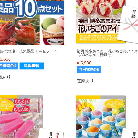
然伊勢海老 人気景品10点セット A
福岡 博多あまおう 花いちごのアイス
【A3パネル・目録付】
5,650
¥
5,980
庫あり
在庫あり