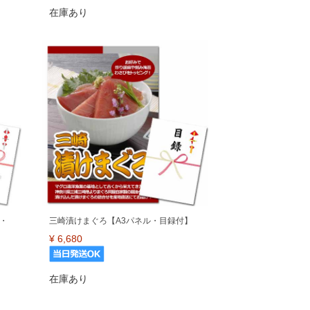
在庫あり
・
三崎漬けまぐろ【A3パネル・目録付】
¥
6,680
在庫あり