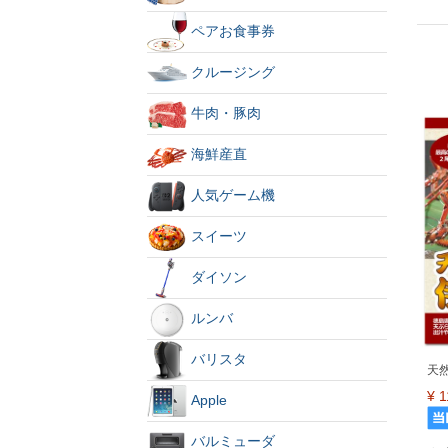
ペアお食事券
クルージング
牛肉・豚肉
海鮮産直
人気ゲーム機
スイーツ
ダイソン
ルンバ
バリスタ
天
¥
1
Apple
バルミューダ