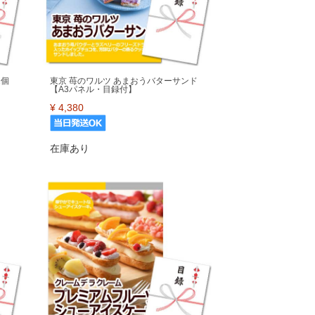
2個
東京 苺のワルツ あまおうバターサンド
【A3パネル・目録付】
¥
4,380
在庫あり