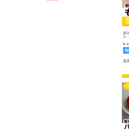
新
ル
¥
4
在