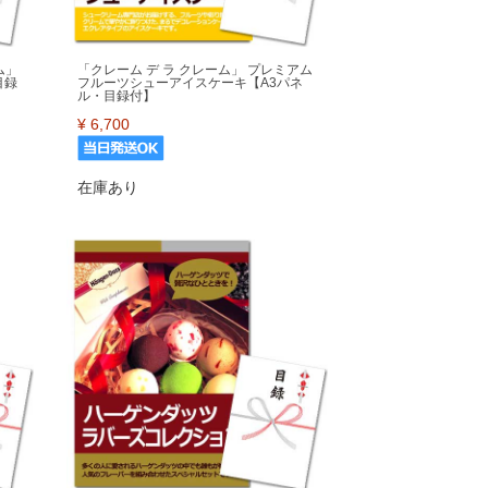
ム」
「クレーム デ ラ クレーム」 プレミアム
目録
フルーツシューアイスケーキ【A3パネ
ル・目録付】
¥
6,700
在庫あり